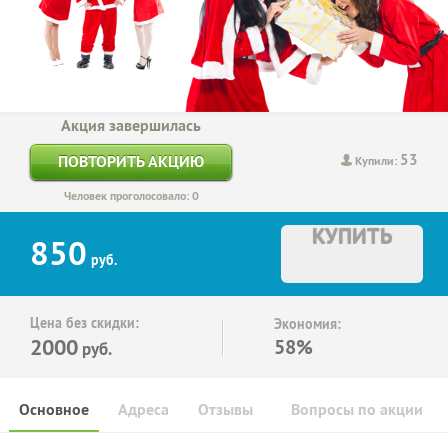
Акция завершилась
53
ПОВТОРИТЬ АКЦИЮ
Купили:
Человек проголосовало: 0
КУПИТЬ
850
руб.
Цена без скидки:
Экономия:
2000
58%
руб.
Основное
Адреса
Отзывы
Вопросы по акции