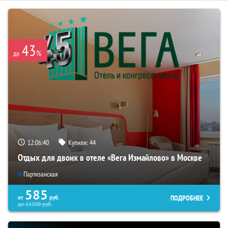
43
%
до
12:06:40
Купили:
44
Отдых для двоих в отеле «Вега Измайлово» в Москве
Партизанская
585
ПОДРОБНЕЕ
от
руб.
до
11100
руб.