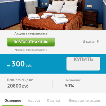
Акция завершилась
9
ПОВТОРИТЬ АКЦИЮ
Купили:
Человек проголосовало: 1
КУПИТЬ
300
от
руб.
Цена без скидки:
Экономия:
20800
50%
руб.
Основное
Адреса
Отзывы
Вопросы по акции