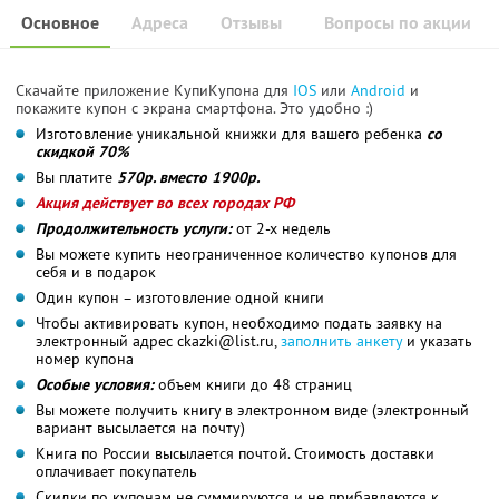
Основное
Адреса
Отзывы
Вопросы по акции
Скачайте приложение КупиКупона для
IOS
или
Android
и
покажите купон с экрана смартфона. Это удобно :)
Изготовление уникальной книжки для вашего ребенка
со
скидкой 70%
Вы платите
570р. вместо 1900р.
Акция действует во всех городах РФ
Продолжительность услуги:
от 2-х недель
Вы можете купить неограниченное количество купонов для
себя и в подарок
Один купон – изготовление одной книги
Чтобы активировать купон, необходимо подать заявку на
электронный адрес ckazki@list.ru,
заполнить анкету
и указать
номер купона
Особые условия:
объем книги до 48 страниц
Вы можете получить книгу в электронном виде (электронный
вариант высылается на почту)
Книга по России высылается почтой. Стоимость доставки
оплачивает покупатель
Скидки по купонам не суммируются и не прибавляются к