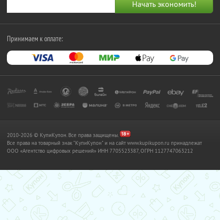
Принимаем к оплате:
2010-2026 © КупиКупон. Все права защищены.
Все права на товарный знак "КупиКупон" и на сайт www.kupikupon.ru принадлежат
OOO «Агентство цифровых решений» ИНН 7705523387, ОГРН 1127747063212