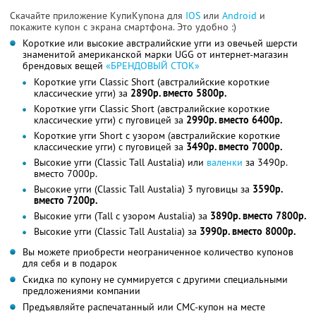
Скачайте приложение КупиКупона для
IOS
или
Android
и
покажите купон с экрана смартфона. Это удобно :)
Короткие или высокие австралийские угги из овечьей шерсти
знаменитой американской марки UGG от интернет-магазин
брендовых вещей
«БРЕНДОВЫЙ СТОК»
Короткие угги Classic Short (австралийские короткие
классические угги) за
2890р. вместо 5800р.
Короткие угги Classic Short (австралийские короткие
классические угги) с пуговицей за
2990р. вместо 6400р.
Короткие угги Short с узором (австралийские короткие
классические угги) с пуговицей за
3490р. вместо 7000р.
Высокие угги (Classic Tall Austalia) или
валенки
за 3490р.
вместо 7000р.
Высокие угги (Classic Tall Austalia) 3 пуговицы за
3590р.
вместо 7200р.
Высокие угги (Tall с узором Austalia) за
3890р. вместо 7800р.
Высокие угги (Classic Tall Austalia) за
3990р. вместо 8000р.
Вы можете приобрести неограниченное количество купонов
для себя и в подарок
Скидка по купону не суммируется с другими специальными
предложениями компании
Предъявляйте распечатанный или СМС-купон на месте