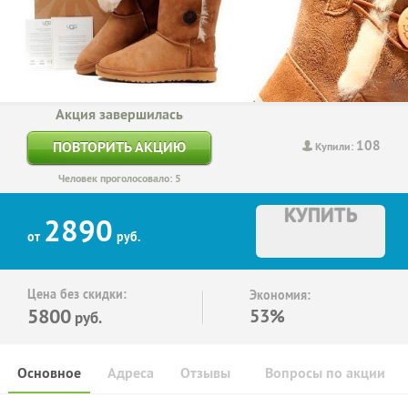
Акция завершилась
108
ПОВТОРИТЬ АКЦИЮ
Купили:
Человек проголосовало: 5
КУПИТЬ
2890
от
руб.
Цена без скидки:
Экономия:
5800
53%
руб.
Основное
Адреса
Отзывы
Вопросы по акции