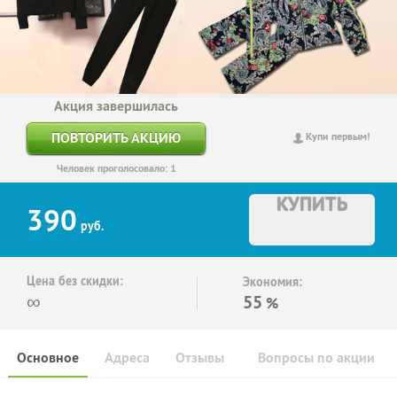
Акция завершилась
ПОВТОРИТЬ АКЦИЮ
Купи первым!
Человек проголосовало: 1
КУПИТЬ
390
руб.
Цена без скидки:
Экономия:
∞
55
%
Основное
Адреса
Отзывы
Вопросы по акции