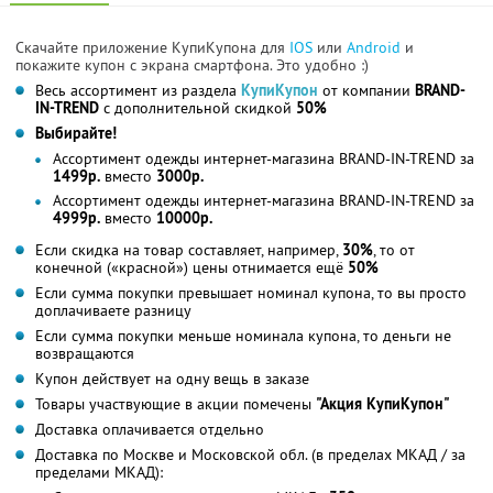
Скачайте приложение КупиКупона для
IOS
или
Android
и
покажите купон с экрана смартфона. Это удобно :)
Весь ассортимент из раздела
КупиКупон
от компании
BRAND-
IN-TREND
с дополнительной скидкой
50%
Выбирайте!
Ассортимент одежды интернет-магазина BRAND-IN-TREND за
1499р.
вместо
3000р.
Ассортимент одежды интернет-магазина BRAND-IN-TREND за
4999р.
вместо
10000р.
Если скидка на товар составляет, например,
30%
, то от
конечной («красной») цены отнимается ещё
50%
Если сумма покупки превышает номинал купона, то вы просто
доплачиваете разницу
Если сумма покупки меньше номинала купона, то деньги не
возвращаются
Купон действует на одну вещь в заказе
Товары участвующие в акции помечены
"Акция КупиКупон"
Доставка оплачивается отдельно
Доставка по Москве и Московской обл. (в пределах МКАД / за
пределами МКАД):