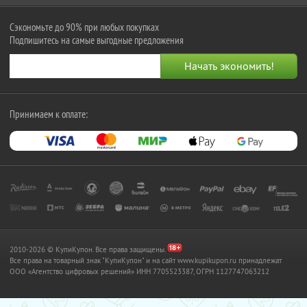
Сэкономьте до 90% при любых покупках
Подпишитесь на самые выгодные предложения
Принимаем к оплате:
2010-2026 © КупиКупон. Все права защищены.
Все права на товарный знак "КупиКупон" и на сайт www.kupikupon.ru принадлежат
OOO «Агентство цифровых решений» ИНН 7705523387, ОГРН 1127747063212