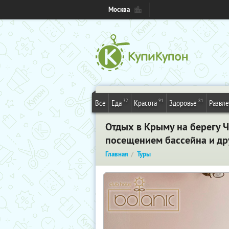
Москва
32
91
81
Все
Еда
Красота
Здоровье
Развл
Отдых в Крыму на берегу Ч
посещением бассейна и дру
Главная
Туры