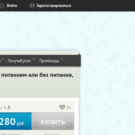
Войти
Зарегистрироваться
19
202
73
и
ПолучиКупон
Промокоды
 питанием или без питания,
3
(0)
и:
280
КУПИТЬ
руб.
 без скидки: