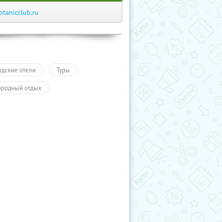
otanicclub.ru
одские отели
Туры
ородный отдых