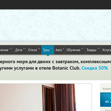
127
54
20
16
8
47
29
ечения
Дети
Отели
Туры
Авто
Обучение
Товары
Услуг
ерного моря для двоих с завтраком, комплексным
гими услугами в отеле Botanic Club.
Скидка 50%
Купил
от
Цена