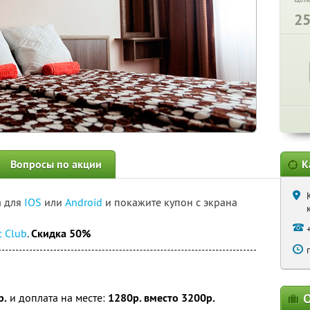
2
Вопросы по акции
К
а для
IOS
или
Android
и покажите купон с экрана
c Club
.
Скидка 50%
р.
и доплата на месте:
1280р. вместо 3200р.
О