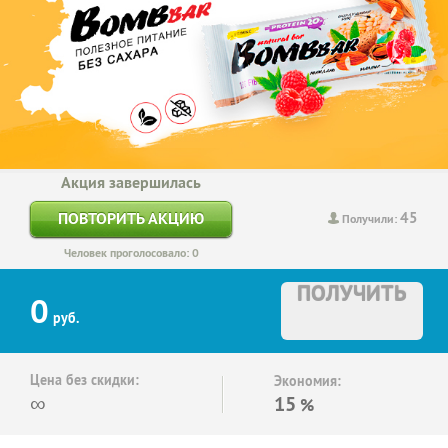
Акция завершилась
45
ПОВТОРИТЬ АКЦИЮ
Получили:
Человек проголосовало: 0
ПОЛУЧИТЬ
0
руб.
Цена без скидки:
Экономия:
∞
15
%