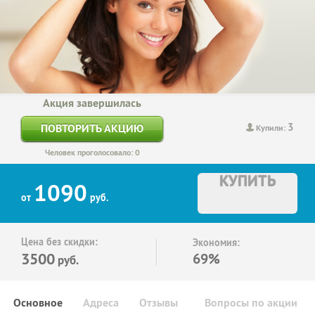
Акция завершилась
3
ПОВТОРИТЬ АКЦИЮ
Купили:
Человек проголосовало: 0
КУПИТЬ
1090
от
руб.
Цена без скидки:
Экономия:
3500
69%
руб.
Основное
Адреса
Отзывы
Вопросы по акции