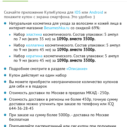
Скачайте приложение КупиКупона для
IOS
или
Android
и
покажите купон с экрана смартфона. Это удобно :)
Натуральная косметика для ухода за волосами и кожей лица в
интернет-магазине
Besameshka.ru
со скидкой 69%:
Набор
эластина
косметического. Состав упаковки: 5 ампул
по 7 мл (всего 35 мл) за
1090р. вместо 3500р.
Набор
коллагена
косметического. Состав упаковки: 5 ампул
по 9 мл (всего 45 мл) за
1090р. вместо 3500р.
Набор
кератина
косметического. Состав упаковки: 5 ампул
по 9 мл (всего 45 мл) за
1090р. вместо 3500р.
Подробнее смотрите в разделе
«Описание»
Купон действует на один набор
Вы можете приобрести неограниченное количество купонов
для себя и в подарок
Стоимость доставки по Москве в пределах МКАД - 250р.
Стоимость доставки в регионы не более 450р, точную сумму
доставки можно уточнить при заказе по телефону или ICQ
644-36-28-45
При заказе на сумму более 5000р. - доставка по Москве
бесплатная
Предъявляйте распечатанный или смс-купон при получении