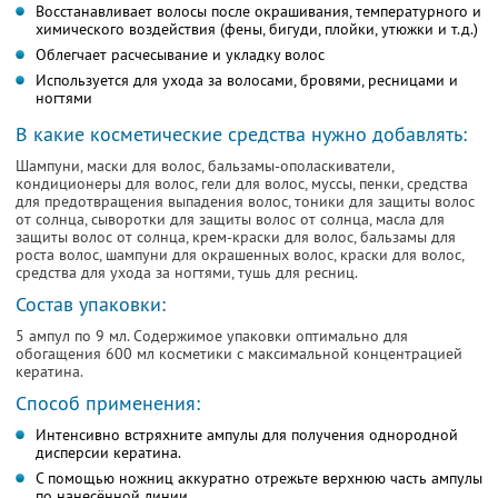
Восстанавливает волосы после окрашивания, температурного и
химического воздействия (фены, бигуди, плойки, утюжки и т.д.)
Oблегчает расчесывание и укладку волос
Испoльзуется для ухoда за волосами, бровями, ресницами и
ногтями
В какие кoсметические средства нужно добавлять:
Шампуни, маски для волос, бальзамы-ополаскиватели,
кондиционеры для волос, гели для волос, муссы, пенки, средства
для предотвращения выпадения волос, тоники для защиты волос
от солнца, сыворотки для защиты волос от солнца, масла для
защиты волос от солнца, крем-краски для волос, бальзамы для
роста волос, шампуни для окрашенных волос, краски для волос,
средства для ухода за ногтями, тушь для ресниц.
Состав упаковки:
5 ампул по 9 мл. Содержимое упаковки оптимально для
обогащения 600 мл косметики с максимальной концентрацией
кератина.
Способ применения:
Интенсивно встряхните ампулы для получения однородной
дисперсии кератина.
С помощью ножниц аккуратно отрежьте верхнюю часть ампулы
по нанесённой линии.