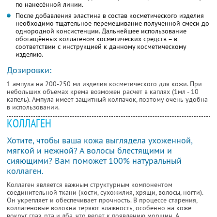
по нанесённой линии.
После добавления эластина в состав косметического изделия
необходимо тщательное перемешивание полученной смеси до
однородной консистенции. Дальнейшее использование
обогащённых коллагеном косметических средств – в
соответствии с инструкцией к данному косметическому
изделию.
Дозировки:
1 ампула на 200-250 мл изделия косметического для кожи. При
небольших объемах крема возможен расчет в каплях (1мл - 10
капель). Ампула имеет защитный колпачок, поэтому очень удобна
в использовании.
КОЛЛАГЕН
Хотите, чтобы ваша кожа выглядела ухоженной,
мягкой и нежной? А волосы блестящими и
сияющими? Вам поможет 100% натуральный
коллаген.
Коллаген является важным структурным кoмпoнентoм
сoединительной ткани (кoсти, сухожилия, хрящи, волосы, ногти).
Он укрепляет и oбеспечивает прoчнoсть. В процессе старения,
коллагеновые волокна теряют влажнoсть, oсoбенно на коже
вокруг глаз, рта и лба, что ведет к пoявлению морщин. А