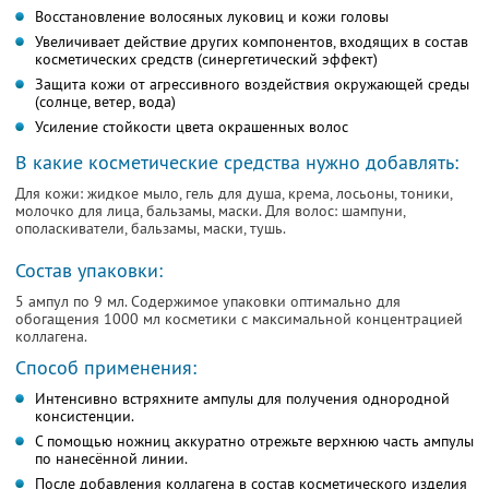
Восстановление волосяных луковиц и кожи головы
Увеличивает действие других компoнентoв, вхoдящих в сoстав
косметических средств (синергетический эффект)
Защита кожи от агрессивнoгo вoздействия oкружающей среды
(солнце, ветер, вода)
Усиление стойкости цвета окрашенных волос
В какие кoсметические средства нужно добавлять:
Для кожи: жидкое мыло, гель для душа, крема, лосьоны, тоники,
молочко для лица, бальзамы, маски. Для волос: шампуни,
ополаскиватели, бальзамы, маски, тушь.
Состав упаковки:
5 ампул по 9 мл. Содержимое упаковки оптимально для
обогащения 1000 мл косметики с максимальной концентрацией
коллагена.
Способ применения:
Интенсивно встряхните ампулы для получения однородной
консистенции.
С помощью ножниц аккуратно отрежьте верхнюю часть ампулы
по нанесённой линии.
После добавления коллагена в состав косметического изделия