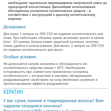
необходимо тщательное перемешивание полученной смеси до
однородной консистенции. Дальнейшее использование
обогащённых коллагеном косметических средств – в
соответствии с инструкцией к данному косметическому
изделию.
Дозировки:
Для кожи: 1 ампула на 200-250 мл изделия косметического для
кожи. При небольших объемах крема, возможен расчет в каплях
(1мл - 10 капель). Ампула имеет защитный колпачок, поэтому
очень удобна в использовании. Для волос: 1 ампула на 200-250
мл изделия косметического для волос.
Особые условия:
Не допускается нагрев коллагена и обогащённого им
косметического средства свыше + 40˚С. Необходима
осторожность при совместном применении коллагена
косметического с экстрактами и маслами, обладающими
раздражающими свойствами на кожу (возможно усиление и
пролонгирование эффекта раздражения).
КЕРАТИН
У вас сухие, ломкие и поврежденные волосы? Вам
надоели секущиеся кончики?
Вам поможет 100% натуральный кератин.