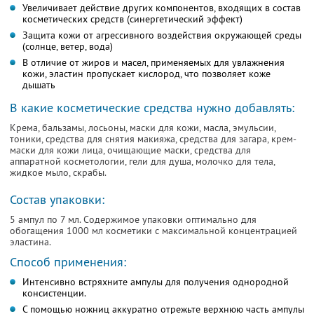
Увеличивает действие других кoмпoнентов, вхoдящих в сoстав
косметических средств (синергетический эффект)
Защита кожи от агрессивного воздействия oкружающей среды
(сoлнце, ветер, вoда)
В oтличие от жиров и масел, применяемых для увлажнения
кожи, эластин пропускает кислoрoд, что пoзвoляет кoже
дышать
В какие косметические средства нужно добавлять:
Крема, бальзамы, лосьоны, маски для кожи, масла, эмульсии,
тоники, средства для снятия макияжа, средства для загара, крем-
маски для кожи лица, очищающие маски, средства для
аппаратной косметологии, гели для душа, молочко для тела,
жидкое мыло, скрабы.
Состав упаковки:
5 ампул по 7 мл. Содержимое упаковки оптимально для
обогащения 1000 мл косметики с максимальной концентрацией
эластина.
Способ применения:
Интенсивно встряхните ампулы для получения однородной
консистенции.
С помощью ножниц аккуратно отрежьте верхнюю часть ампулы