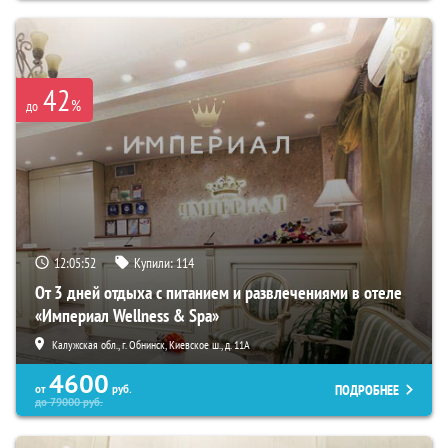
42
%
до
12:05:50
Купили:
114
От 3 дней отдыха с питанием и развлечениями в отеле
«Империал Wellness & Spa»
Калужская обл., г. Обнинск, Киевское ш., д. 11А
4600
ПОДРОБНЕЕ
от
руб.
до
79000
руб.