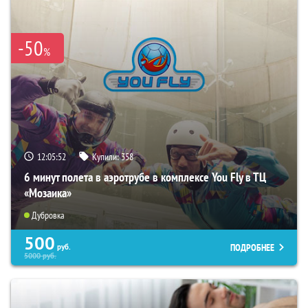
-50
%
12:05:50
Купили:
358
6 минут полета в аэротрубе в комплексе You Fly в ТЦ
«Мозаика»
Дубровка
500
ПОДРОБНЕЕ
руб.
5000
руб.