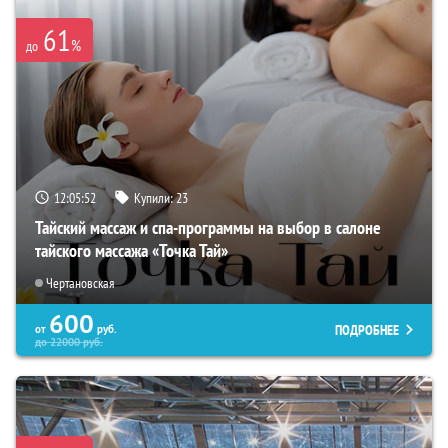
61
%
до
12:05:50
Купили:
23
Тайский массаж и спа-программы на выбор в салоне
тайского массажа «Точка Тай»
Чертановская
600
ПОДРОБНЕЕ
от
руб.
до
22000
руб.