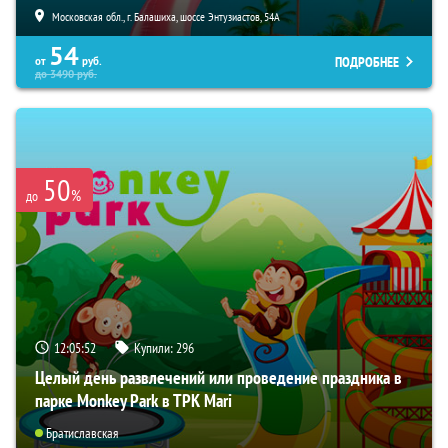
Московская обл., г. Балашиха, шоссе Энтузиастов, 54А
54
ПОДРОБНЕЕ
от
руб.
до
3490
руб.
50
%
до
12:05:50
Купили:
296
Целый день развлечений или проведение праздника в
парке Monkey Park в ТРК Mari
Братиславская