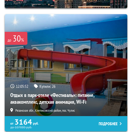
30
%
до
12:05:50
Купили:
26
Отдых в парк-отеле «Фестиваль»: питание,
аквакомплекс, детская анимация, Wi-Fi
Рязанская обл., Клепиковский район, пос. Чулис
3164
ПОДРОБНЕЕ
от
руб.
до
107880
руб.