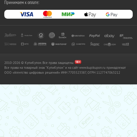
Принимаем к оплате:
2010-2026 © КупиКупон. Все права защищены.
Все права на товарный знак "КупиКупон" и на сайт www.kupikupon.ru принадлежат
OOO «Агентство цифровых решений» ИНН 7705523387, ОГРН 1127747063212