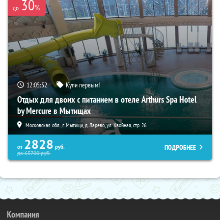
30
%
до
12:05:50
Купи первым!
Отдых для двоих с питанием в отеле Arthurs Spa Hotel
by Mercure в Мытищах
Московская обл., г. Мытищи, д. Ларево, ул. Хвойная, стр. 26
2828
ПОДРОБНЕЕ
от
руб.
до
65700
руб.
Компания