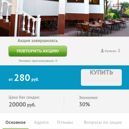
Акция завершилась
2
ПОВТОРИТЬ АКЦИЮ
Купили:
Человек проголосовало: 0
КУПИТЬ
280
от
руб.
Цена без скидки:
Экономия:
20000
30%
руб.
Основное
Адреса
Отзывы
Вопросы по акции