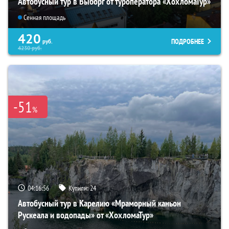
Автобусный тур в Выборг от туроператора «ХохломаТур»
Сенная площадь
420
ПОДРОБНЕЕ
руб.
4230
руб.
-51
%
04:16:55
Купили:
24
Автобусный тур в Карелию «Мраморный каньон
Рускеала и водопады» от «ХохломаТур»