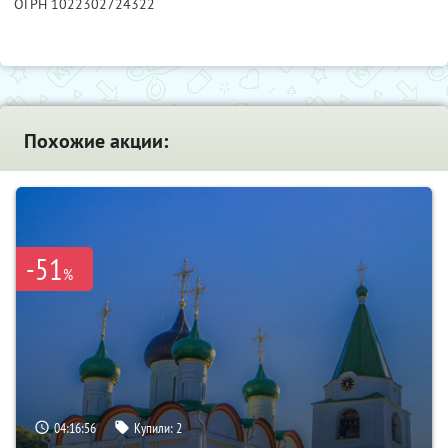
ОГРН 1022302724322
Похожие акции:
-51
%
04:16:55
Купили:
2