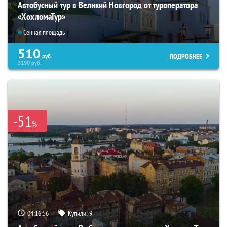
Автобусный тур в Великий Новгород от туроператора
«ХохломаТур»
Сенная площадь
510
ПОДРОБНЕЕ
руб.
5190
руб.
-51
%
04:16:55
Купили:
9