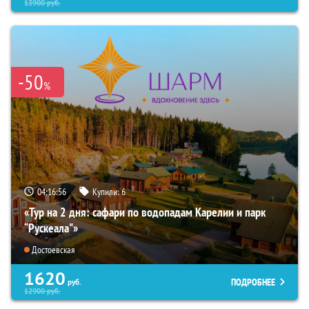
13900
руб.
-50
%
04:16:55
Купили:
6
«Тур на 2 дня: сафари по водопадам Карелии и парк
“Рускеала"»
Достоевская
1620
ПОДРОБНЕЕ
руб.
12900
руб.