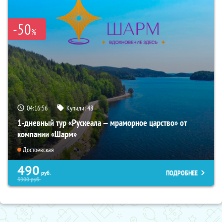
-50
%
04:16:55
Купили:
48
1-дневный тур «Рускеала — мраморное царство» от
компании «Шарм»
Достоевская
490
ПОДРОБНЕЕ
руб.
3900
руб.