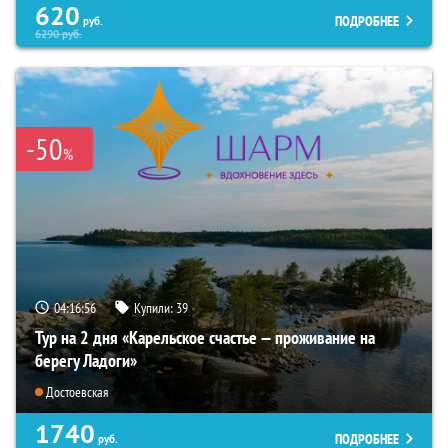
620
ПОДРОБНЕЕ
руб.
6290
руб.
-50
%
04:16:55
Купили:
39
Тур на 2 дня «Карельское счастье — проживание на
берегу Ладоги»
Достоевская
1740
ПОДРОБНЕЕ
руб.