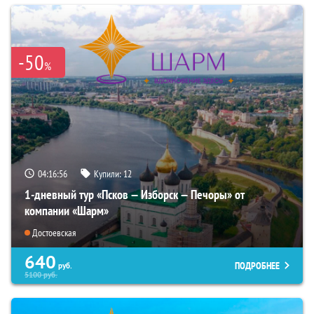
-50
%
04:16:55
Купили:
12
1-дневный тур «Псков — Изборск — Печоры» от
компании «Шарм»
Достоевская
640
ПОДРОБНЕЕ
руб.
5100
руб.