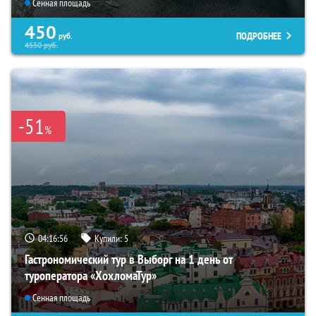
Сенная площадь
450
ПОДРОБНЕЕ
руб.
4550
руб.
-51
%
04:16:55
Купили:
5
Гастрономический тур в Выборг на 1 день от
туроператора «ХохломаТур»
Сенная площадь