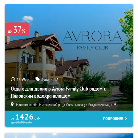
37
%
до
13:59:32
Купили:
12
Отдых для двоих в Avrora Family Club рядом с
Пяловским водохранилищем
Московская обл., Мытищинский р-н, д. Степаньково, ул. Рождественская, д. 25
1426
ПОДРОБНЕЕ
от
руб.
до
60600
руб.