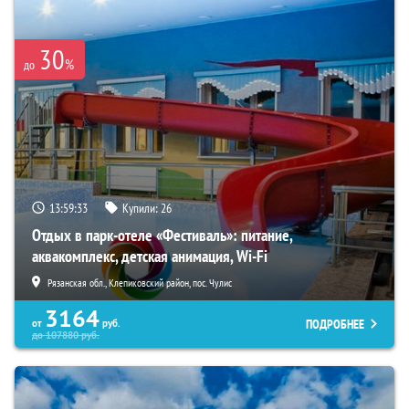
30
%
до
13:59:32
Купили:
26
Отдых в парк-отеле «Фестиваль»: питание,
аквакомплекс, детская анимация, Wi-Fi
Рязанская обл., Клепиковский район, пос. Чулис
3164
ПОДРОБНЕЕ
от
руб.
до
107880
руб.