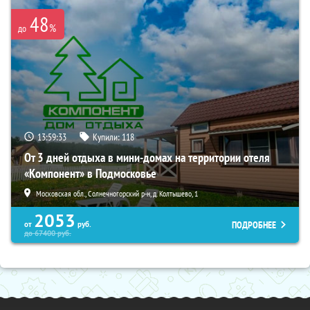
48
%
до
13:59:32
Купили:
118
От 3 дней отдыха в мини-домах на территории отеля
«Компонент» в Подмосковье
Московская обл., Солнечногорский р-н, д. Колтышево, 1
2053
ПОДРОБНЕЕ
от
руб.
до
67400
руб.