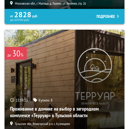
Московская обл., г. Мытищи, д. Ларево, ул. Хвойная, стр. 26
2828
ПОДРОБНЕЕ
от
руб.
до
65700
руб.
30
%
до
13:59:32
Купили:
8
Проживание в домике на выбор в загородном
комплексе «Терруар» в Тульской области
Тульская обл., Ясногорский р-н, с. Кузмищево