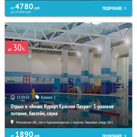
4780
ПОДРОБНЕЕ
от
руб.
до
57400
руб.
30
%
до
13:59:32
Купили:
1
Отдых в «Амакс Курорт ‎Красная Пахра»: 3-разовое
питание, бассейн, сауна
Московская обл., пос-е Краснопахорское, с. Красное, Парковая улица, 10с1
1890
ПОДРОБНЕЕ
от
руб.