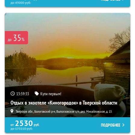
до
49000
руб.
35
%
до
13:59:32
Купи первым!
Отдых в экоотеле «Киногородок» в Тверской области
Тверская обл., Бологовский р-н, Выползовское с/п, дер. Михайловское, д. 15
2530
ПОДРОБНЕЕ
от
руб.
до
173110
руб.