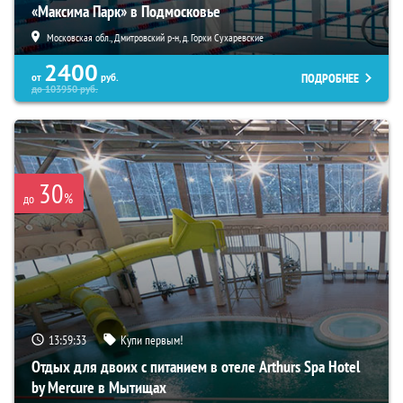
«Максима Парк» в Подмосковье
Московская обл., Дмитровский р-н, д. Горки Сухаревские
2400
ПОДРОБНЕЕ
от
руб.
до
103950
руб.
30
%
до
13:59:32
Купи первым!
Отдых для двоих с питанием в отеле Arthurs Spa Hotel
by Mercure в Мытищах