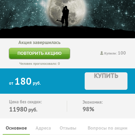
Акция завершилась
100
ПОВТОРИТЬ АКЦИЮ
Купили:
Человек проголосовало: 0
КУПИТЬ
180
от
руб.
Цена без скидки:
Экономия:
11980
98%
руб.
Основное
Адреса
Отзывы
Вопросы по акции