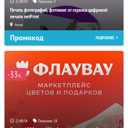
22:40:53
Получили:
4
Печать фотографий, фотокниг от сервиса цифровой
печати netPrint
Россия
Промокод
ПОДРОБНЕЕ
-33
%
22:40:53
Получили:
18