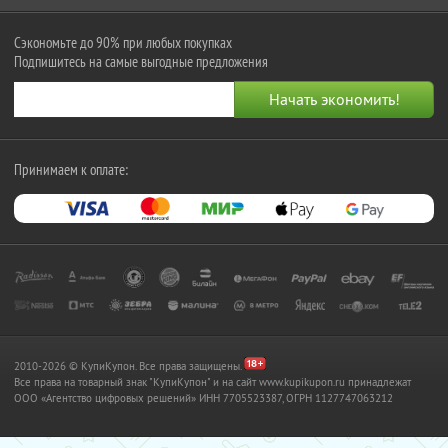
Сэкономьте до 90% при любых покупках
Подпишитесь на самые выгодные предложения
Принимаем к оплате:
2010-2026 © КупиКупон. Все права защищены.
Все права на товарный знак "КупиКупон" и на сайт www.kupikupon.ru принадлежат
OOO «Агентство цифровых решений» ИНН 7705523387, ОГРН 1127747063212