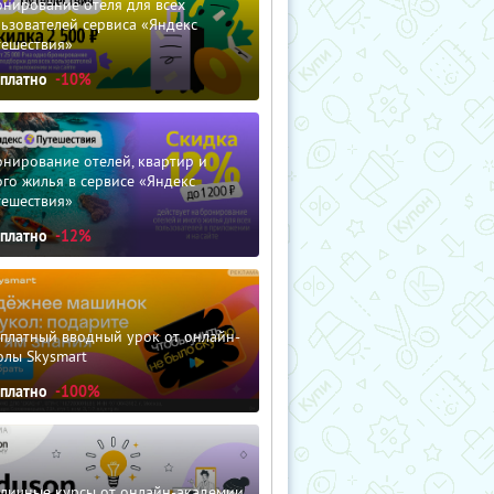
нирование отеля для всех
ьзователей сервиса «Яндекс
тешествия»
сплатно
-10%
нирование отелей, квартир и
го жилья в сервисе «Яндекс
тешествия»
сплатно
-12%
сплатный вводный урок от онлайн-
олы Skysmart
сплатно
-100%
зличные курсы от онлайн-академии