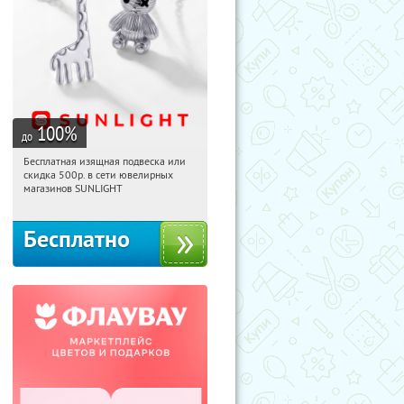
100
%
до
Бесплатная изящная подвеска или
14:04:42
Получили:
74
скидка 500р. в сети ювелирных
Россия
магазинов SUNLIGHT
Бесплатно