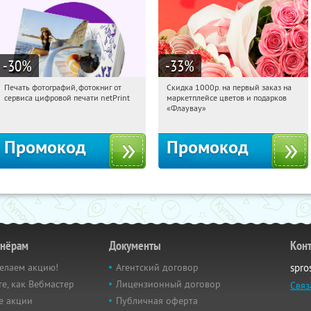
-30
%
-33
%
Печать фотографий, фотокниг от
Скидка 1000р. на первый заказ на
14:04:42
Получили:
4
14:04:42
Получили:
18
сервиса цифровой печати netPrint
маркетплейсе цветов и подарков
Россия
Россия
«Флаувау»
Промокод
Промокод
тнёрам
Документы
Кон
елаем акцию!
Агентский договор
spro
е, как Вебмастер
Лицензионный договор
Связ
е акции
Публичная оферта