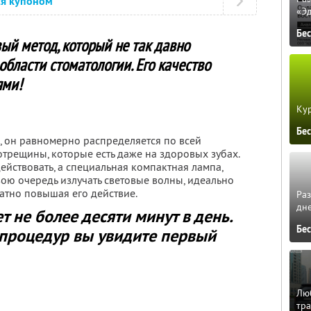
ся купоном
«Э
Бе
ый метод, который не так давно
области стоматологии. Его качество
ями!
Кур
Бе
, он равномерно распределяется по всей
трещины, которые есть даже на здоровых зубах.
ействовать, а специальная компактная лампа,
вою очередь излучать световые волны, идеально
атно повышая его действие.
Ра
дне
 не более десяти минут в день.
Бе
 процедур вы увидите первый
Люб
тра