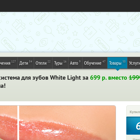
127
54
22
16
9
47
30
ечения
Дети
Отели
Туры
Авто
Обучение
Товары
Услуг
стема для зубов White Light за
699 р. вместо
199
а!
Купил
Цена