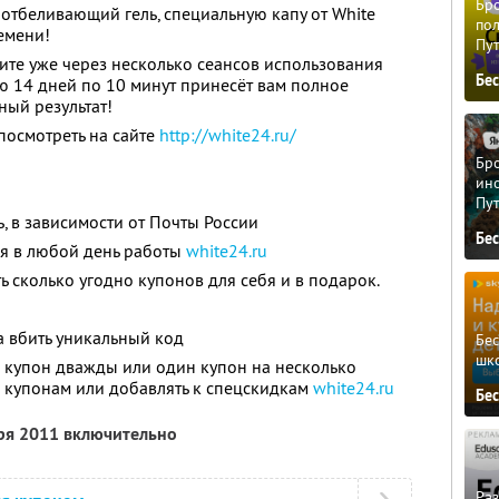
Бро
 отбеливающий гель, специальную капу от White
пол
емени!
Пу
чите уже через несколько сеансов использования
Бе
тью 14 дней по 10 минут принесёт вам полное
ный результат!
осмотреть на сайте
http://white24.ru/
Бро
ино
Пу
ь, в зависимости от Почты России
Бе
я в любой день работы
white24.ru
ь сколько угодно купонов для себя и в подарок.
а вбить уникальный код
Бе
шк
 купон дважды или один купон на несколько
о купонам или добавлять к спецскидкам
white24.ru
Бе
бря 2011 включительно
Ра