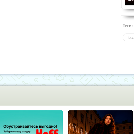
Теги:
Тов