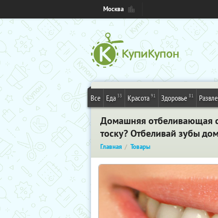
Москва
33
91
81
Все
Еда
Красота
Здоровье
Развл
Домашняя отбеливающая си
тоску? Отбеливай зубы дом
Главная
Товары