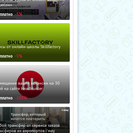
дюсон»
сплатно
-5%
сы от онлайн-школы Skillfactory
сплатно
-5%
змещение вашей вакансии на 30
й на сайте HeadHunter
сплатно
-100%
ой трансфер от сервиса заказа
нсферов из аэропортов i'way