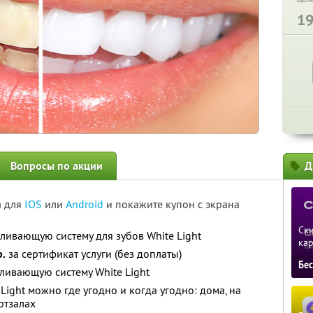
1
Вопросы по акции
Д
а для
IOS
или
Android
и покажите купон с экрана
Ски
ивающую систему для зубов White Light
ка
р.
за сертификат услуги (без доплаты)
Бе
еливающую систему White Light
Light можно где угодно и когда угодно: дома, на
ртзалах