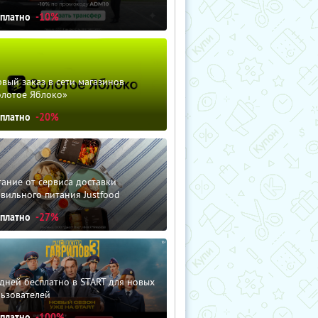
сплатно
-10%
вый заказ в сети магазинов
олотое Яблоко»
сплатно
-20%
ание от сервиса доставки
вильного питания Justfood
сплатно
-27%
дней бесплатно в START для новых
льзователей
сплатно
-100%