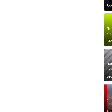
Бе
Пер
«З
Бе
Пит
пра
Бе
25 
по
Бе