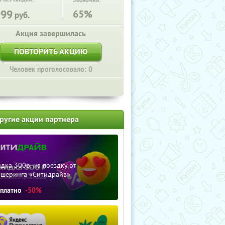
Экономия:
999
65%
руб.
Акция завершилась
ПОВТОРИТЬ АКЦИЮ
Человек проголосовало: 0
ругие акции партнера
дка 300р. на поездку от
ршеринга «Ситидрайв»
сплатно
-50%