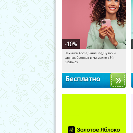
-10
%
Техника Apple, Samsung, Dyson и
14:04:42
Получи первым!
других брендов в магазине «Эй,
Багратионовская
Яблоко»
Бесплатно