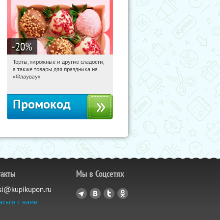
-20
%
Торты, пирожные и другие сладости,
14:04:42
Получили:
6
а также товары для праздника на
Россия
«Флаувау»
Промокод
такты
Мы в Соцсетях
si@kupikupon.ru
аться с нами