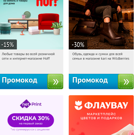
-15
%
-30
%
Любые товары во всей розничной
Обувь, одежда и сумки для всей
14:04:42
Получили:
83
14:04:42
Получили:
32
сети и интернет-магазине Hoff
семьи в магазине kari на Wildberries
Москва, 1-й Волоколамский проезд,
Россия
10с1
Промокод
Промокод