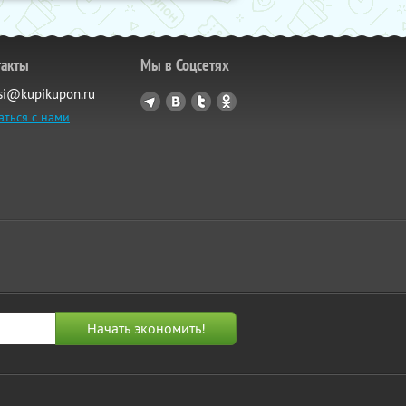
такты
Мы в Соцсетях
si@kupikupon.ru
аться с нами