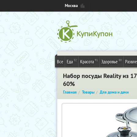
Москва
32
91
80
Все
Еда
Красота
Здоровье
Развл
Набор посуды Reality из 1
60%
Главная
Товары
Для дома и дачи