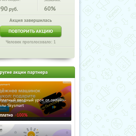
Экономия:
990
60%
руб.
Акция завершилась
ПОВТОРИТЬ АКЦИЮ
Человек проголосовало: 1
ругие акции партнера
сплатный вводный урок от онлайн-
олы Skysmart
сплатно
-100%