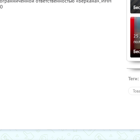
с огранниченной ответственностью «Беркана»,
ИНН
70
Бе
25 
по
Бе
Теги:
Тов