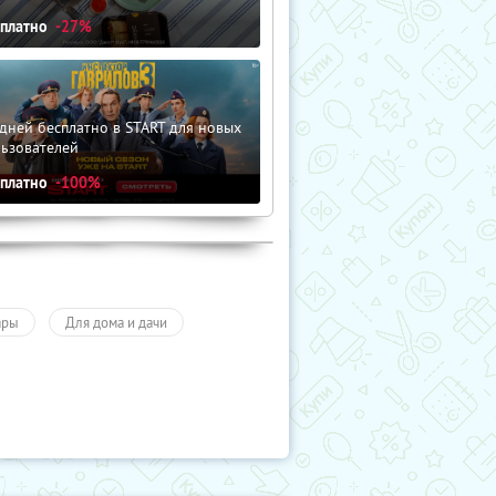
сплатно
-27%
дней бесплатно в START для новых
льзователей
сплатно
-100%
ары
Для дома и дачи