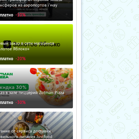
нсферов из аэропортов i'way
сплатно
-10%
вый заказ в сети магазинов
олотое Яблоко»
сплатно
-20%
аз в зале пиццерий Zotman Pizza
сплатно
-30%
ание от сервиса доставки
вильного питания Justfood