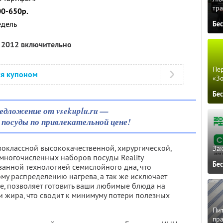
тра
00-650р.
едель
Бе
я 2012 включительно
Пер
ся купоном
«З
Бе
едложение от vsekuplu.ru —
 посуды по привлекательной цене!
рвоклассной высококачественной, хирургической,
Зак
многочисленных наборов посуды Reality
Бе
ванной технологией семислойного дна, что
му распределению нагрева, а так же исключает
ое, позволяет готовить ваши любимые блюда на
 жира, что сводит к минимуму потери полезных
Пит
пра