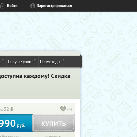
Войти
Зарегистрироваться
19
201
73
и
ПолучиКупон
Промокоды
доступна каждому! Скидка
32
(0)
и:
990
КУПИТЬ
руб.
 без скидки: