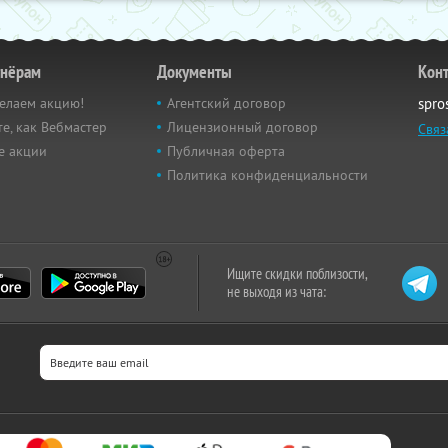
тнёрам
Документы
Кон
елаем акцию!
Агентский договор
spro
е, как Вебмастер
Лицензионный договор
Связ
е акции
Публичная оферта
Политика конфиденциальности
Ищите скидки поблизости,
не выходя из чата: