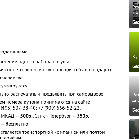
Ра
«Э
Бе
модатчиками
Кур
бретение одного набора посуды
Бе
ченное количество купонов для себя и в подарок
о человека
 суммируются
ьно распечатать и предъявить при самовывозе
Ра
дне
ем номера купона принимаются на сайте
 (495) 507-38-40
;
+7 (909) 666-52-22
.
Бе
х МКАД —
500р.
, Санкт-Петербург —
550р.
 — бесплатно
ествляется транспортной компанией или почтой
м тарифам.
Люб