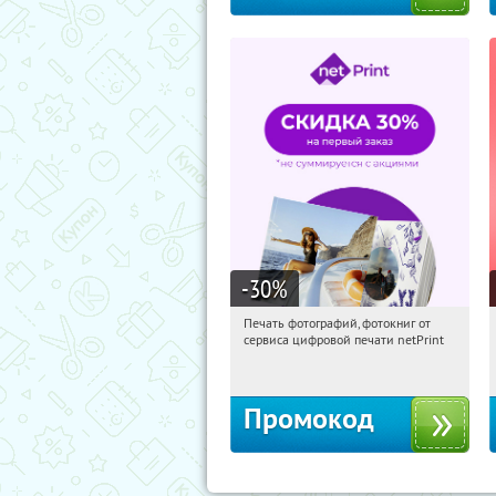
-30
%
Печать фотографий, фотокниг от
11:51:37
Получили:
4
сервиса цифровой печати netPrint
Россия
Промокод