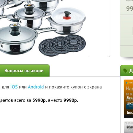
9
Вопросы по акции
Д
а для
IOS
или
Android
и покажите купон с экрана
Бе
дметов всего за
3990р.
вместо
9990р.
шк
Бе