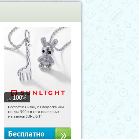
100
%
до
Бесплатная изящная подвеска или
11:51:37
Получили:
73
скидка 500р. в сети ювелирных
Россия
магазинов SUNLIGHT
Бесплатно