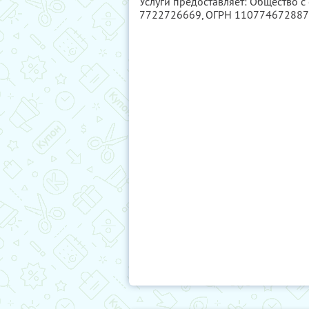
Услуги предоставляет: Общество 
7722726669
, ОГРН 11077467288