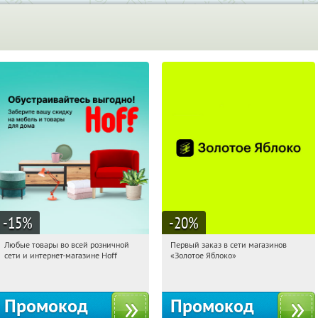
-15
%
-20
%
Любые товары во всей розничной
Первый заказ в сети магазинов
11:51:37
Получили:
83
11:51:37
Получи первым!
сети и интернет-магазине Hoff
«Золотое Яблоко»
Москва, 1-й Волоколамский проезд,
Россия
10с1
Промокод
Промокод