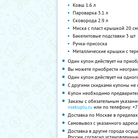
Ковш 1.6 л
Пароварка 3.1 л
Сковорода 2.9 л
Миска с пласт крышкой 20 см
Бакелитовые подставки 3 шт
Ручка-присоска
Металлические крышки с тер
Один купон действует на прио
Вы можете приобрести неограни
Один купон действует на одног
С другими скидками купоны не
Купон необходимо предварител
Заказы с обязательным указани
vsekuplu.ru
или по телефону:
+7
Доставка по Москве в предела
Самовывоз с указанного адреса
Доставка в другие города осущ
России, согласно установленны