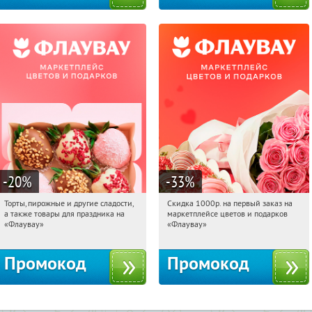
-20
%
-33
%
Торты, пирожные и другие сладости,
Скидка 1000р. на первый заказ на
11:51:37
Получили:
6
11:51:37
Получили:
18
а также товары для праздника на
маркетплейсе цветов и подарков
Россия
Россия
«Флаувау»
«Флаувау»
Промокод
Промокод