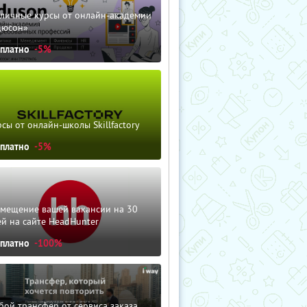
зличные курсы от онлайн-академии
дюсон»
сплатно
-5%
сы от онлайн-школы Skillfactory
сплатно
-5%
змещение вашей вакансии на 30
й на сайте HeadHunter
сплатно
-100%
ой трансфер от сервиса заказа