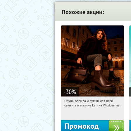
Похожие акции:
-30
%
Обувь, одежда и сумки для всей
11:51:37
Получили:
1
семьи в магазине kari на Wildberries
Россия
Промокод