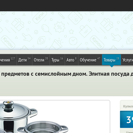
127
54
20
16
8
47
28
ечения
Дети
Отели
Туры
Авто
Обучение
Товары
Услуг
7 предметов с семислойным дном. Элитная посуда 
Купил
3
Цена