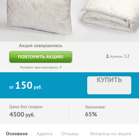
Акция завершилась
12
ПОВТОРИТЬ АКЦИЮ
Купили:
Человек проголосовало: 0
КУПИТЬ
150
от
руб.
Цена без скидки:
Экономия:
4500
65%
руб.
Основное
Адреса
Отзывы
Вопросы по акции