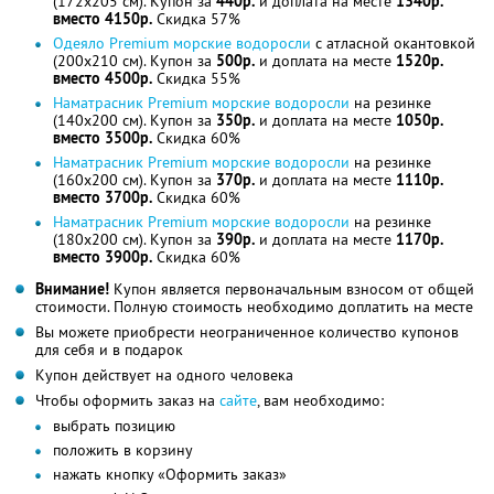
(172x205 см). Купон за
440р.
и доплата на месте
1340р.
вместо 4150р.
Скидка 57%
Одеяло Premium морские водоросли
с атласной окантовкой
(200x210 см). Купон за
500р.
и доплата на месте
1520р.
вместо 4500р.
Скидка 55%
Наматрасник Premium морские водоросли
на резинке
(140x200 см). Купон за
350р.
и доплата на месте
1050р.
вместо 3500р.
Скидка 60%
Наматрасник Premium морские водоросли
на резинке
(160x200 см). Купон за
370р.
и доплата на месте
1110р.
вместо 3700р.
Скидка 60%
Наматрасник Premium морские водоросли
на резинке
(180x200 см). Купон за
390р.
и доплата на месте
1170р.
вместо 3900р.
Скидка 60%
Внимание!
Купон является первоначальным взносом от общей
стоимости. Полную стоимость необходимо доплатить на месте
Вы можете приобрести неограниченное количество купонов
для себя и в подарок
Купон действует на одного человека
Чтобы оформить заказ на
сайте
, вам необходимо:
выбрать позицию
положить в корзину
нажать кнопку «Оформить заказ»