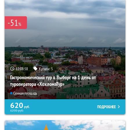
-51
%
12:08:57
Купили:
5
Гастрономический тур в Выборг на 1 день от
туроператора «ХохломаТур»
Сенная площадь
620
ПОДРОБНЕЕ
руб.
6290
руб.