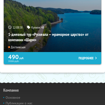
12:08:57
Купили:
48
1-дневный тур «Рускеала — мраморное царство» от
компании «Шарм»
Достоевская
490
ПОДРОБНЕЕ
руб.
3900
руб.
Компания
Основное
Публикации о нас