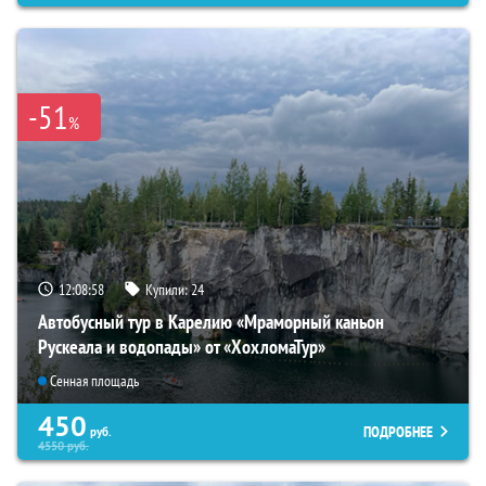
-51
%
12:08:57
Купили:
24
Автобусный тур в Карелию «Мраморный каньон
Рускеала и водопады» от «ХохломаТур»
Сенная площадь
450
ПОДРОБНЕЕ
руб.
4550
руб.