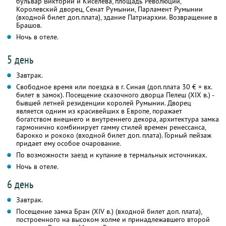
бульвар Виктории и Киселева, площадь Революции,
Королевский дворец, Сенат Румынии, Парламент Румынии
(входной билет доп.плата), здание Патриархии. Возвращение в
Брашов.
Ночь в отеле.
5 день
Завтрак.
Свободное время или поездка в г. Синая (доп.плата 30 € + вх.
билет в замок). Посещение сказочного дворца Пелеш (XIX в.) -
бывшей летней резиденции королей Румынии. Дворец
является одним из красивейших в Европе, поражает
богатством внешнего и внутреннего декора, архитектура замка
гармонично комбинирует гамму стилей времен ренессанса,
барокко и рококо (входной билет доп. плата). Горный пейзаж
придает ему особое очарование.
По возможности заезд и купание в термальных источниках.
Ночь в отеле.
6 день
Завтрак.
Посещение замка Бран (XIV в.) (входной билет доп. плата),
построенного на высоком холме и принадлежавшего второй