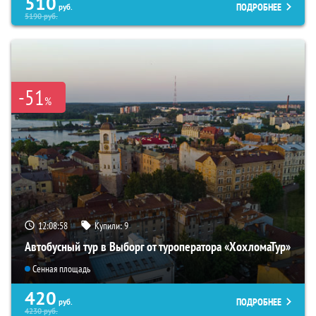
510
ПОДРОБНЕЕ
руб.
5190
руб.
-51
%
12:08:57
Купили:
9
Автобусный тур в Выборг от туроператора «ХохломаТур»
Сенная площадь
420
ПОДРОБНЕЕ
руб.
4230
руб.