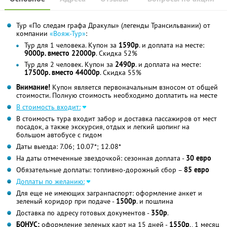
Тур «По следам графа Дракулы» (легенды Трансильвании) от
компании
«Вояж-Тур»
:
Тур для 1 человека. Купон за
1590р
. и доплата на месте:
9000р. вместо 22000р
. Скидка 52%
Тур для 2 человек. Купон за
2490р
. и доплата на месте:
17500р. вместо 44000р
. Скидка 55%
Внимание!
Купон является первоначальным взносом от общей
стоимости. Полную стоимость необходимо доплатить на месте
В стоимость входит:
В стоимость тура входит забор и доставка пассажиров от мест
посадок, а также экскурсия, отдых и легкий шопинг на
большом автобусе с гидом
Даты выезда: 7.06; 10.07*; 12.08*
На даты отмеченные звездочкой: сезонная доплата -
30 евро
Обязательные доплаты: топливно-дорожный сбор –
85 евро
Доплаты по желанию:
Для еще не имеющих загранпаспорт: оформление анкет и
зеленый коридор при подаче -
1500р
. и пошлина
Доставка по адресу готовых документов -
350р
.
БОНУС:
оформление зеленых карт на 15 дней -
1550р
., 1 месяц