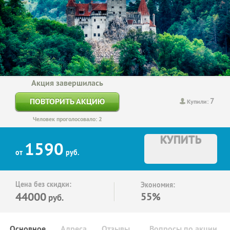
Акция завершилась
7
ПОВТОРИТЬ АКЦИЮ
Купили:
Человек проголосовало: 2
КУПИТЬ
1590
от
руб.
Цена без скидки:
Экономия:
44000
55%
руб.
Основное
Адреса
Отзывы
Вопросы по акции