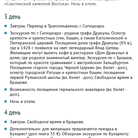
«Сикстинской капеллой Востока». Ночь в отеле.
3 день
Завтрак. Переезд в Трансильванию, г. Сигишоара.
Экскурсия по г. Сигишоара - родине графа Дракулы. Осмотр
крепости и крепостных стен, башен, а также Католической и
Лютеранской церквей. Посещение дома графа Дракулы (XII в.),
где в 1428 г. появился на свет легендарный Влад Цепеш.
Желающие могут выпить кофе в ресторане «Дом Дракулы» в
доме, где родился знаменитый вампир. Экскурсия по г. Брашов,
который по красоте сравнивают с австрийским Зальцбургом.
Посещение старого города, Черной Церкви (вх. билет - доп.),
осмотр городской Ратуши и крепостных башен, посещение
первой Румынской школы (вх. билет - доп.). Свободное время в
Брашове.
Возможность посещения термального аквапарка (вх. билет -
доп.).
Ночь в отеле.
4 день
Завтрак. Свободное время в Брашове.
Дополнительно: для желающих предлагается поездка в
Бухарест (доп. плата 35 €). Обзорная экскурсия по Бухаресту: