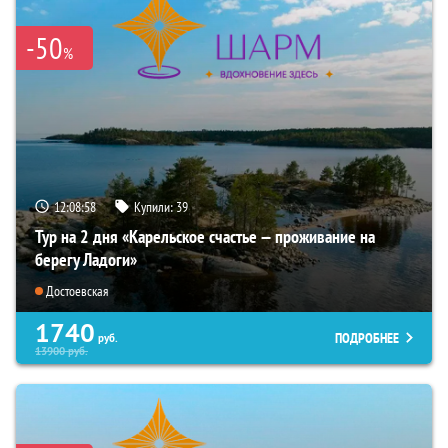
-50
%
12:08:57
Купили:
39
Тур на 2 дня «Карельское счастье — проживание на
берегу Ладоги»
Достоевская
1740
ПОДРОБНЕЕ
руб.
13900
руб.