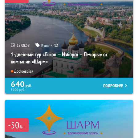
12:08:57
Купили:
12
1-дневный тур «Псков — Изборск — Печоры» от
компании «Шарм»
Достоевская
640
ПОДРОБНЕЕ
руб.
5100
руб.
-50
%