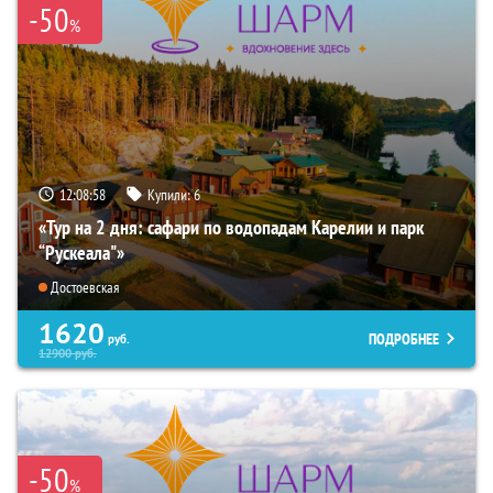
-50
%
12:08:57
Купили:
6
«Тур на 2 дня: сафари по водопадам Карелии и парк
“Рускеала"»
Достоевская
1620
ПОДРОБНЕЕ
руб.
12900
руб.
-50
%