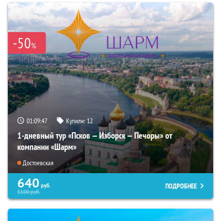
-50
%
01:09:46
Купили:
12
1-дневный тур «Псков — Изборск — Печоры» от
компании «Шарм»
Достоевская
640
ПОДРОБНЕЕ
руб.
5100
руб.