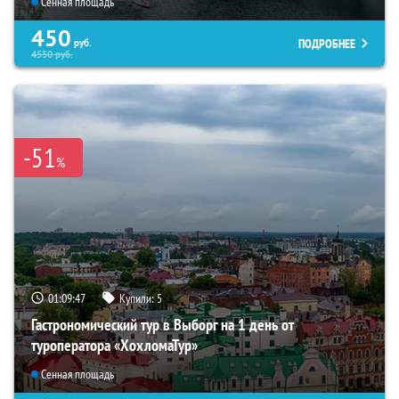
Сенная площадь
450
ПОДРОБНЕЕ
руб.
4550
руб.
-51
%
01:09:46
Купили:
5
Гастрономический тур в Выборг на 1 день от
туроператора «ХохломаТур»
Сенная площадь