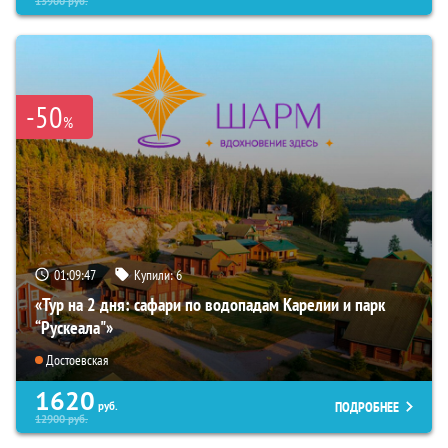
13900
руб.
-50
%
01:09:46
Купили:
6
«Тур на 2 дня: сафари по водопадам Карелии и парк
“Рускеала"»
Достоевская
1620
ПОДРОБНЕЕ
руб.
12900
руб.