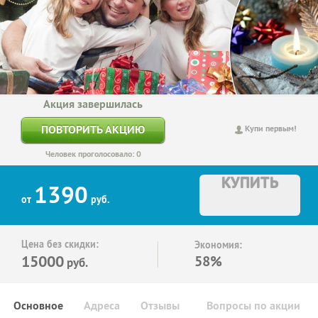
Акция завершилась
ПОВТОРИТЬ АКЦИЮ
Купи первым!
Человек проголосовало: 0
КУПИТЬ
1390
от
руб.
Цена без скидки:
Экономия:
15000
58%
руб.
Основное
Адреса
Отзывы
Вопросы по акции