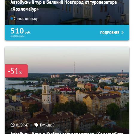
Автобусный тур в Великий Новгород от туроператора
«ХохломаТур»
Сенная площадь
510
ПОДРОБНЕЕ
руб.
5190
руб.
-51
%
01:09:46
Купили:
9
Автобусный тур в Выборг от туроператора «ХохломаТур»