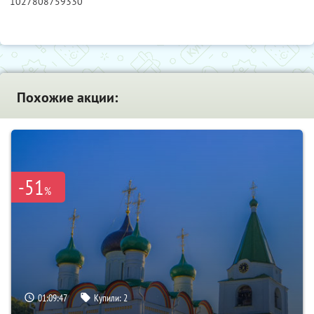
1027808759330
Похожие акции:
-51
%
01:09:46
Купили:
2