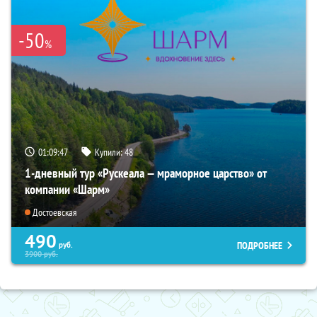
-50
%
01:09:46
Купили:
48
1-дневный тур «Рускеала — мраморное царство» от
компании «Шарм»
Достоевская
490
ПОДРОБНЕЕ
руб.
3900
руб.