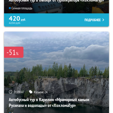
Сенная площадь
420
ПОДРОБНЕЕ
руб.
4230
руб.
-51
%
01:09:46
Купили:
24
Автобусный тур в Карелию «Мраморный каньон
Рускеала и водопады» от «ХохломаТур»