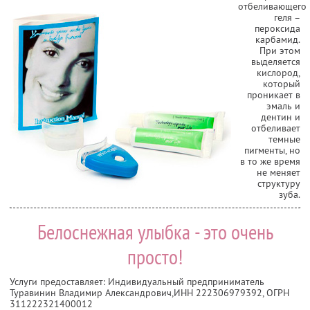
отбеливающего
геля –
пероксида
карбамид.
При этом
выделяется
кислород,
который
проникает в
эмаль и
дентин и
отбеливает
темные
пигменты, но
в то же время
не меняет
структуру
зуба.
Белоснежная улыбка - это очень
просто!
Услуги предоставляет: Индивидуальный предприниматель
Туравинин Владимир Александрович,
ИНН 222306979392
, ОГРН
311222321400012