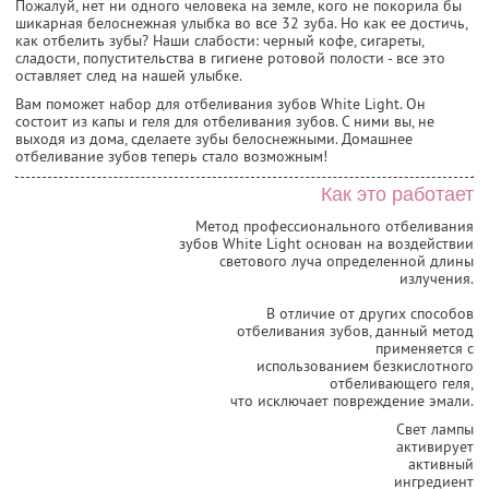
Пожалуй, нет ни одного человека на земле, кого не покорила бы
шикарная белоснежная улыбка во все 32 зуба. Но как ее достичь,
как отбелить зубы? Наши слабости: черный кофе, сигареты,
сладости, попустительства в гигиене ротовой полости - все это
оставляет след на нашей улыбке.
Вам поможет набор для отбеливания зубов White Light. Он
состоит из капы и геля для отбеливания зубов. С ними вы, не
выходя из дома, сделаете зубы белоснежными. Домашнее
отбеливание зубов теперь стало возможным!
Как это работает
Метод профессионального отбеливания
зубов White Light основан на воздействии
светового луча определенной длины
излучения.
В отличие от других способов
отбеливания зубов, данный метод
применяется с
использованием безкислотного
отбеливающего геля,
что исключает повреждение эмали.
Свет лампы
активирует
активный
ингредиент