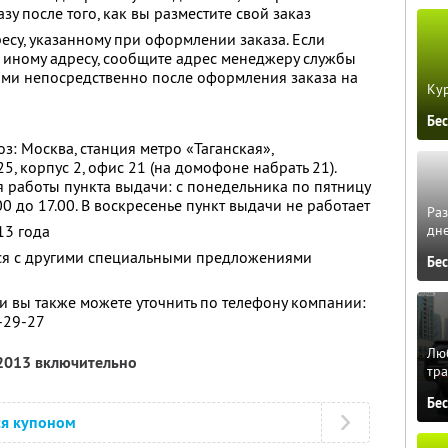
зу после того, как вы разместите свой заказ
есу, указанному при оформлении заказа. Если
 иному адресу, сообщите адрес менеджеру службы
вами непосредственно после оформления заказа на
Кур
Бе
: Москва, станция метро «Таганская»,
5, корпус 2, офис 21 (на домофоне набрать 21).
я работы пункта выдачи: с понедельника по пятницу
.00 до 17.00. В воскресенье пункт выдачи не работает
Ра
дне
13 года
тся с другими специальными предложениями
Бе
 вы также можете уточнить по телефону компании:
7-29-27
Люб
 2013 включительно
тра
Бе
ся купоном