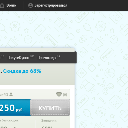
Войти
Зарегистрироваться
19
203
74
и
ПолучиКупон
Промокоды
а.
Скидка до 68%
41
(0)
и:
250
КУПИТЬ
руб.
 без скидки:
Экономия: