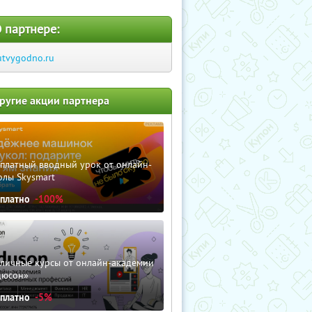
 партнере:
utvygodno.ru
ругие акции партнера
сплатный вводный урок от онлайн-
олы Skysmart
сплатно
-100%
зличные курсы от онлайн-академии
дюсон»
сплатно
-5%