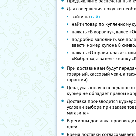
Предъявляйте распечатанный к
Для совершения покупки необ
зайти на
сайт
найти товар по купленному к
нажать «В корзину», далее «
подробно заполнить все поля,
ввести номер купона 8 симво
нажать «Отправить заказ» ил
«Выбрать», а затем - кнопку 
При доставке вам будут переда
товарный, кассовый чеки, а так
гарантии)
Цена, указанная в переданных в
курьер не обладает правом ко
Доставка производится курьерс
условии выбора при заказе тов
магазина»
В регионы доставка производитс
дней
Время доставки согласовываетс