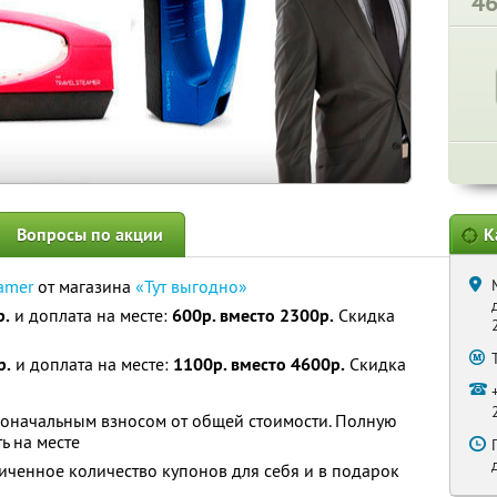
4
Вопросы по акции
К
eamer
от магазина
«Тут выгодно»
р.
и доплата на месте:
600р. вместо 2300р.
Скидка
р.
и доплата на месте:
1100р. вместо 4600р.
Скидка
воначальным взносом от общей стоимости. Полную
ь на месте
ченное количество купонов для себя и в подарок