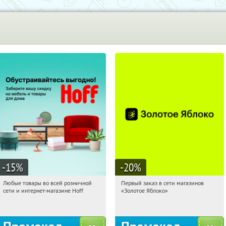
-15
%
-20
%
Любые товары во всей розничной
Первый заказ в сети магазинов
19:56:00
Получили:
83
19:56:00
Получи первым!
сети и интернет-магазине Hoff
«Золотое Яблоко»
Москва, 1-й Волоколамский проезд,
Россия
10с1