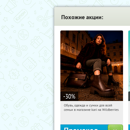
Похожие акции:
-30
%
Обувь, одежда и сумки для всей
19:56:00
Получили:
30
семьи в магазине kari на Wildberries
Россия