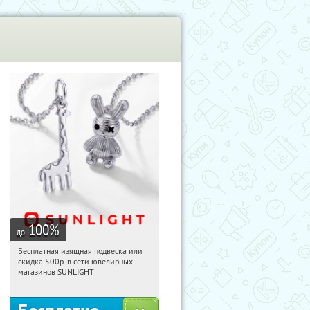
100
%
до
Бесплатная изящная подвеска или
19:56:00
Получили:
73
скидка 500р. в сети ювелирных
Россия
магазинов SUNLIGHT