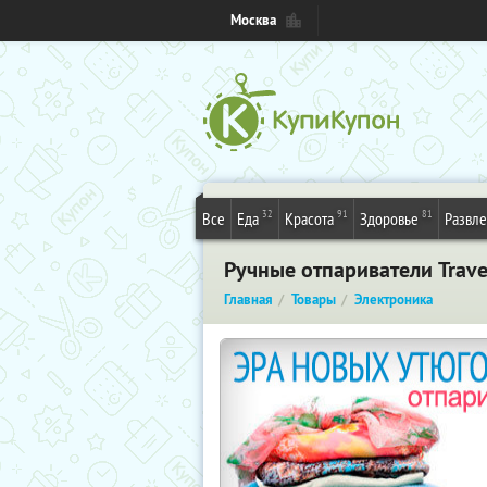
Москва
32
91
81
Все
Еда
Красота
Здоровье
Развл
Ручные отпариватели Trave
Главная
Товары
Электроника