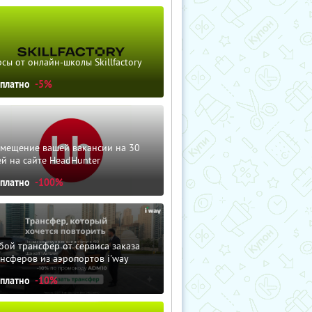
сы от онлайн-школы Skillfactory
сплатно
-5%
змещение вашей вакансии на 30
й на сайте HeadHunter
сплатно
-100%
ой трансфер от сервиса заказа
нсферов из аэропортов i'way
сплатно
-10%