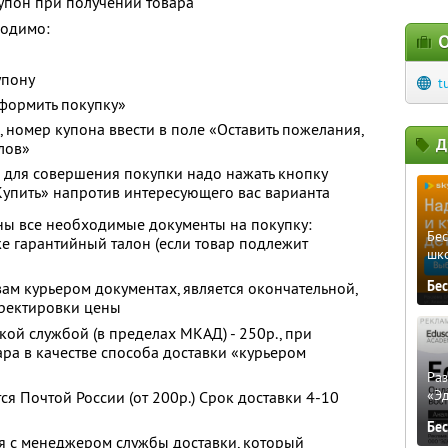
упон при получении товара
ходимо:
О
упону
t
Оформить покупку»
 номер купона ввести в поле «Оставить пожелания,
Д
лов»
и для совершения покупки надо нажать кнопку
«Купить» напротив интересующего вас варианта
ны все необходимые документы на покупку:
Бе
же гарантийный талон (если товар подлежит
шк
Бе
ам курьером документах, является окончательной,
рректировки цены
кой службой (в пределах МКАД) - 250р., при
ара в качестве способа доставки «курьером
Ра
«Э
я Почтой России (от 200р.) Срок доставки 4-10
Бе
я с менеджером службы доставки, который