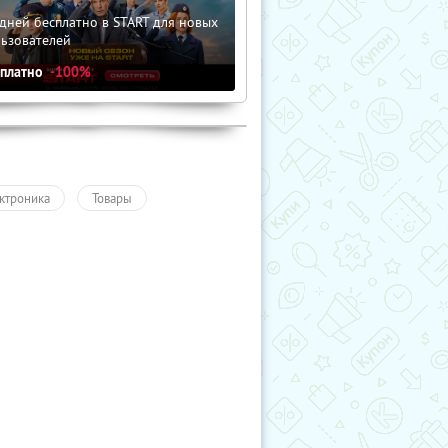
дней бесплатно в START для новых
льзователей
сплатно
-100%
ктроника
Товары