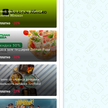
вый заказ в сети магазинов
олотое Яблоко»
сплатно
-20%
аз в зале пиццерий Zotman Pizza
сплатно
-30%
ание от сервиса доставки
вильного питания Justfood
сплатно
-27%