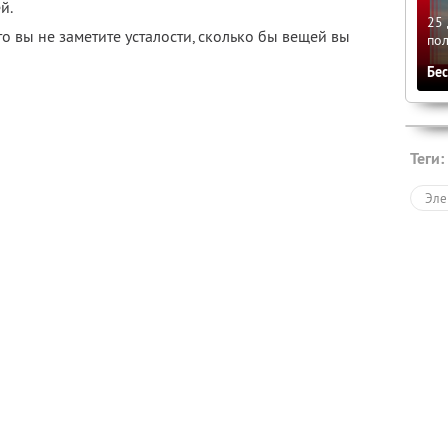
й.
25 
что вы не заметите усталости, сколько бы вещей вы
по
Бе
Теги:
Эле