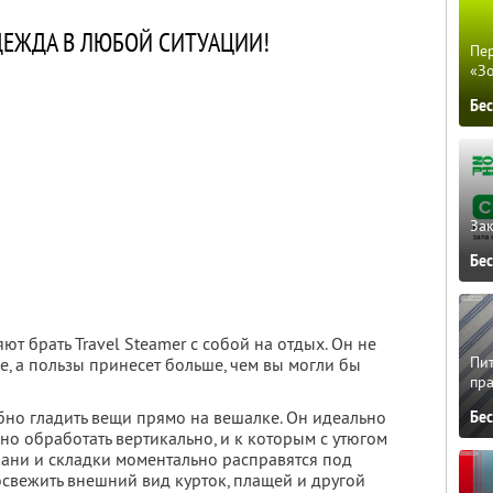
ДЕЖДА В ЛЮБОЙ СИТУАЦИИ!
Пер
«З
Бе
Зак
Бе
т брать Travel Steamer с собой на отдых. Он не
Пит
е, а пользы принесет больше, чем вы могли бы
пра
бно гладить вещи прямо на вешалке. Он идеально
Бе
о обработать вертикально, и к которым с утюгом
кани и складки моментально расправятся под
освежить внешний вид курток, плащей и другой