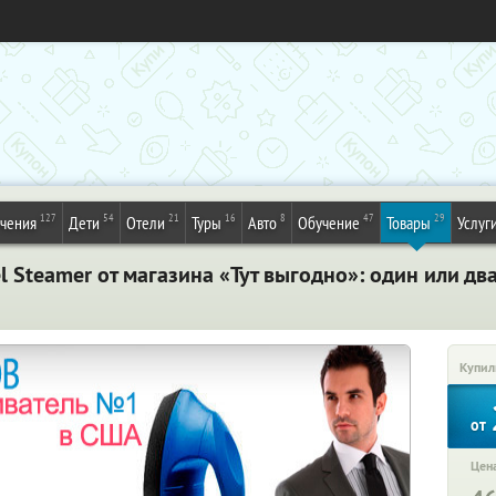
127
54
21
16
8
47
29
ечения
Дети
Отели
Туры
Авто
Обучение
Товары
Услуг
l Steamer от магазина «Тут выгодно»: один или дв
Купил
от
Цена