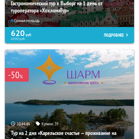
Гастрономический тур в Выборг на 1 день от
туроператора «ХохломаТур»
Сенная площадь
620
ПОДРОБНЕЕ
руб.
6290
руб.
-50
%
10:44:42
Купили:
39
Тур на 2 дня «Карельское счастье — проживание на