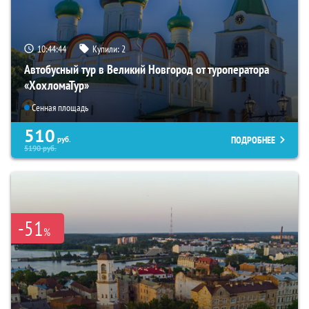
10:44:42
Купили:
2
Автобусный тур в Великий Новгород от туроператора
«ХохломаТур»
Сенная площадь
510
ПОДРОБНЕЕ
руб.
5190
руб.
-51
%