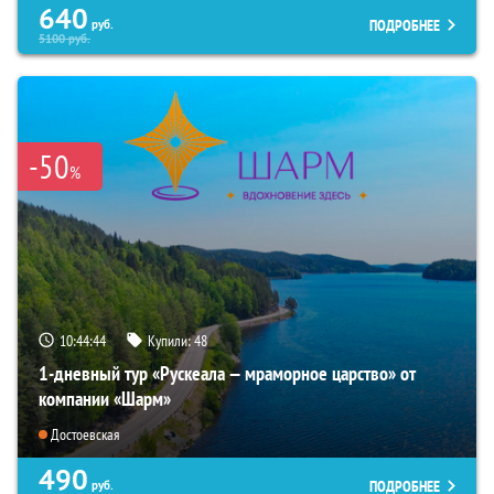
640
ПОДРОБНЕЕ
руб.
5100
руб.
-50
%
10:44:42
Купили:
48
1-дневный тур «Рускеала — мраморное царство» от
компании «Шарм»
Достоевская
490
ПОДРОБНЕЕ
руб.