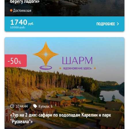
берегу Ладоги»
Достоевская
1740
ПОДРОБНЕЕ
руб.
13900
руб.
-50
%
10:44:42
Купили:
6
«Тур на 2 дня: сафари по водопадам Карелии и парк
“Рускеала"»