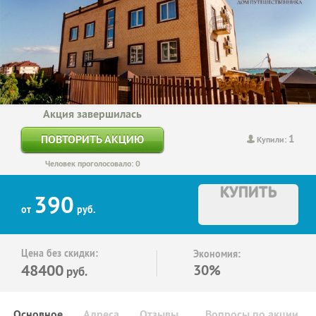
Акция завершилась
1
ПОВТОРИТЬ АКЦИЮ
Купили:
Человек проголосовало: 0
КУПИТЬ
390
от
руб.
Цена без скидки:
Экономия:
48400
30%
руб.
Основное
Адреса
Отзывы
Вопросы по акции