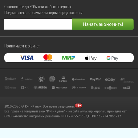
Сэкономьте до 90% при любых покупках
Подпишитесь на самые выгодные предложения
Принимаем к оплате:
2010-2026 © КупиКупон. Все права защищены.
Все права на товарный знак "КупиКупон" и на сайт www.kupikupon.ru принадлежат
OOO «Агентство цифровых решений» ИНН 7705523387, ОГРН 1127747063212