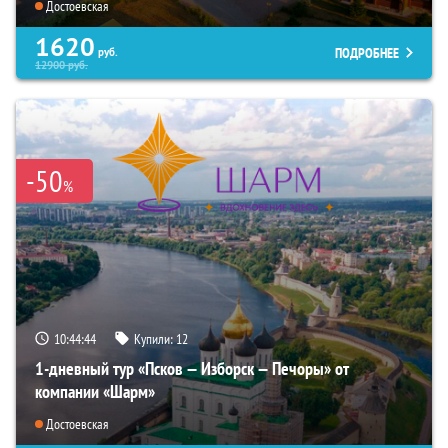
Достоевская
1620
ПОДРОБНЕЕ
руб.
12900
руб.
-50
%
10:44:42
Купили:
12
1-дневный тур «Псков — Изборск — Печоры» от
компании «Шарм»
Достоевская