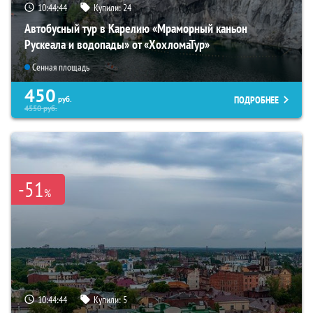
10:44:42
Купили:
24
Автобусный тур в Карелию «Мраморный каньон
Рускеала и водопады» от «ХохломаТур»
Сенная площадь
450
ПОДРОБНЕЕ
руб.
4550
руб.
-51
%
10:44:42
Купили:
5