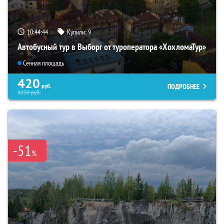
10:44:42
Купили:
9
Автобусный тур в Выборг от туроператора «ХохломаТур»
Сенная площадь
420
ПОДРОБНЕЕ
руб.
4230
руб.
-51
%