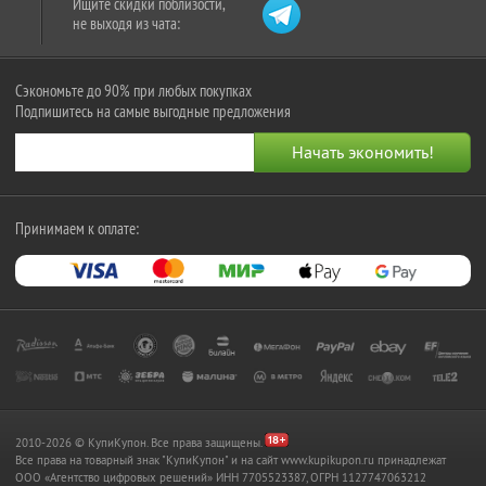
Ищите скидки поблизости,
не выходя из чата:
Сэкономьте до 90% при любых покупках
Подпишитесь на самые выгодные предложения
Принимаем к оплате:
2010-2026 © КупиКупон. Все права защищены.
Все права на товарный знак "КупиКупон" и на сайт www.kupikupon.ru принадлежат
OOO «Агентство цифровых решений» ИНН 7705523387, ОГРН 1127747063212