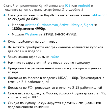
Скачайте приложение КупиКупона для
IOS
или
Android
и
покажите купон с экрана смартфона. Это удобно :)
Солнцезащитные очки Ray-Ban в интернет-магазине
oshki-shop
со скидкой до 64%
:
Модели
Aviator
,
Outdoorsman
,
Active Lifestyle
,
Signet
за
1800р. вместо 4990р.
Модели
Wayfarer
за
2190р. вместо 4990р.
Купон действует на один товар
Вы можете приобрести неограниченное количество купонов
для себя и в подарок
Заказ можно оформить на
сайте
Наличие товара уточняйте у оператора по телефону
Предъявляйте распечатанный или смс-купон при получении
товара
Доставка по Москве в пределах МКАД - 100р. Производится в
течение 2-4 рабочих дней
Доставка по РФ производится в течение 3-15 рабочих дней
Самовывоз по адресу: г. Москва, Волжский Бульвар квартал 95,
корпус 2, офис 802
Скидка по купону не суммируется с другими специальными
предложениями компании