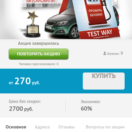
Акция завершилась
9
ПОВТОРИТЬ АКЦИЮ
Купили:
Человек проголосовало: 0
КУПИТЬ
270
от
руб.
Цена без скидки:
Экономия:
2700
60%
руб.
Основное
Адреса
Отзывы
Вопросы по акции