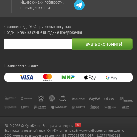
Ищите скидки поблизости,
не выходя из чата:
Сэкономьте до 90% при любых покупках
Подпишитесь на самые выгодные предложения
Принимаем к оплате:
2010-2026 © КупиКупон. Все права защищены.
Все права на товарный знак "КупиКупон" и на сайт www.kupikupon.ru принадлежат
OOO «Агентство цифровых решений» ИНН 7705523387, ОГРН 1127747063212