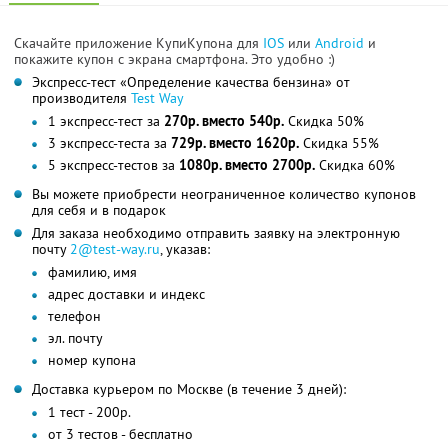
Скачайте приложение КупиКупона для
IOS
или
Android
и
покажите купон с экрана смартфона. Это удобно :)
Экспресс-тест «Определение качества бензина» от
производителя
Test Way
1 экспресс-тест за
270р. вместо 540р.
Скидка 50%
3 экспресс-теста за
729р. вместо 1620р.
Скидка 55%
5 экспресс-тестов за
1080р. вместо 2700р.
Скидка 60%
Вы можете приобрести неограниченное количество купонов
для себя и в подарок
Для заказа необходимо отправить заявку на электронную
почту
2@test-way.ru
, указав:
фамилию, имя
адрес доставки и индекс
телефон
эл. почту
номер купона
Доставка курьером по Москве (в течение 3 дней):
1 тест - 200р.
от 3 тестов - бесплатно