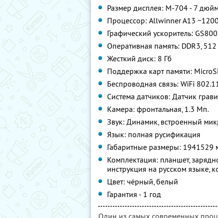
Размер дисплея: M-704 - 7 дюйм
Процессор: Allwinner A13 ~120
Графический ускоритель: GS800
Оперативная память: DDR3, 512
Жесткий диск: 8 Гб
Поддержка карт памяти: MicroS
Беспроводная связь: WiFi 802.
Система датчиков: Датчик грави
Камера: фронтальная, 1.3 Мп.
Звук: Динамик, встроенный ми
Язык: полная русификация
Габаритные размеры: 194
152
9 
Комплектация: планшет, зарядно
инструкция на русском языке, 
Цвет: чёрный, белый
Гарантия - 1 год
Один из самых современных проц