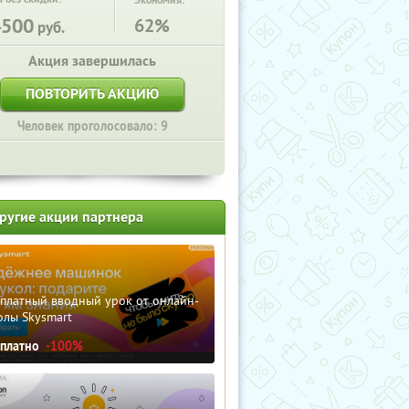
Экономия:
4500
62%
руб.
Акция завершилась
ПОВТОРИТЬ АКЦИЮ
Человек проголосовало: 9
ругие акции партнера
сплатный вводный урок от онлайн-
олы Skysmart
сплатно
-100%