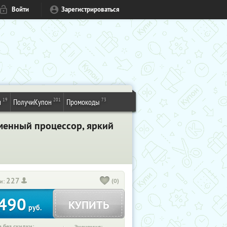
Войти
Зарегистрироваться
19
201
73
и
ПолучиКупон
Промокоды
еменный процессор, яркий
227
(0)
и:
490
КУПИТЬ
руб.
 без скидки: