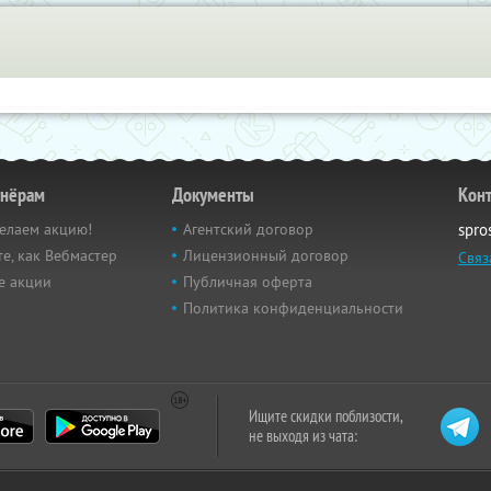
тнёрам
Документы
Кон
елаем акцию!
Агентский договор
spro
е, как Вебмастер
Лицензионный договор
Связ
е акции
Публичная оферта
Политика конфиденциальности
Ищите скидки поблизости,
не выходя из чата: