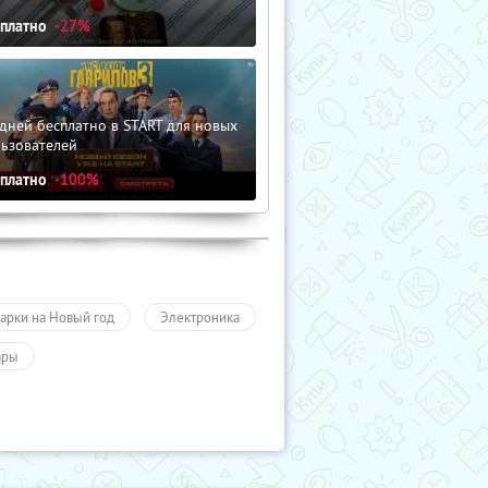
сплатно
-27%
дней бесплатно в START для новых
льзователей
сплатно
-100%
арки на Новый год
Электроника
ары