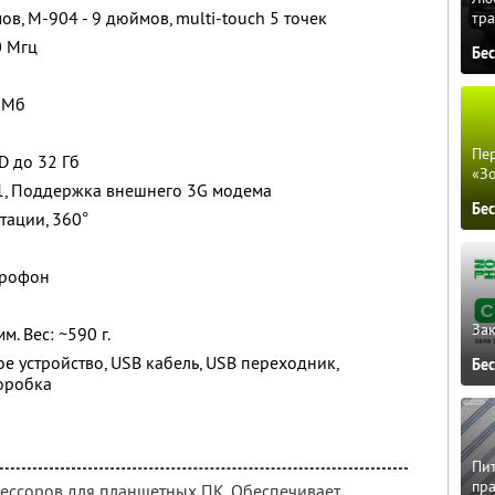
ов, M-904 - 9 дюймов, multi-touch 5 точек
тра
0 Мгц
Бе
 Мб
Пер
D до 32 Гб
«З
11, Поддержка внешнего 3G модема
Бе
тации, 360°
крофон
Зак
мм. Вес: ~590 г.
е устройство, USB кабель, USB переходник,
Бе
коробка
Пит
пра
ессоров для планшетных ПК. Обеспечивает