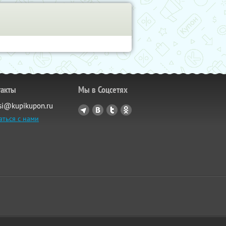
такты
Мы в Соцсетях
si@kupikupon.ru
аться с нами