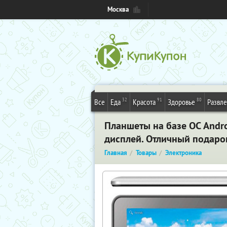
Москва
32
91
80
Все
Еда
Красота
Здоровье
Развл
Планшеты на базе ОС Andro
дисплей. Отличный подаро
Главная
Товары
Электроника