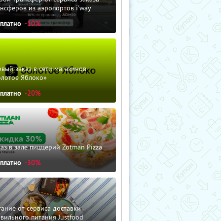
нсферов из аэропортов i'way
сплатно
-10%
вый заказ в сети магазинов
олотое Яблоко»
сплатно
-20%
аз в зале пиццерий Zotman Pizza
сплатно
-30%
ание от сервиса доставки
вильного питания Justfood