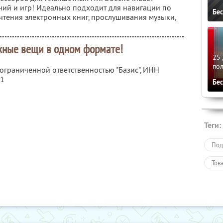
ий и игр! Идеально подходит для навигации по
Бе
 чтения электронных книг, прослушивания музыки,
жные вещи в одном формате!
25 
по
 ограниченной ответственностью "Базис",
ИНН
51
Бе
Теги:
Под
Тов