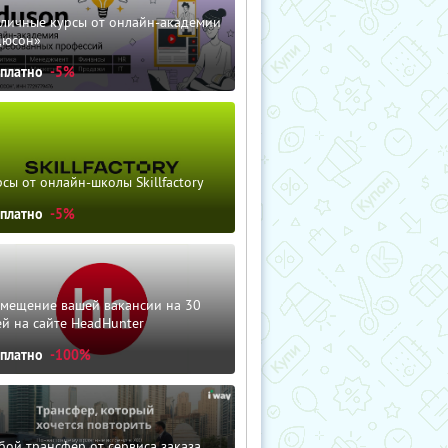
зличные курсы от онлайн-академии
дюсон»
сплатно
-5%
сы от онлайн-школы Skillfactory
сплатно
-5%
змещение вашей вакансии на 30
й на сайте HeadHunter
сплатно
-100%
ой трансфер от сервиса заказа