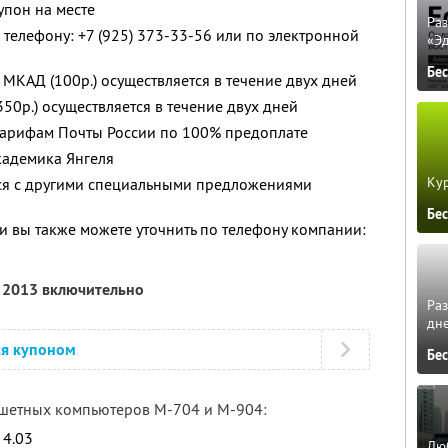
упон на месте
Ра
телефону: +7 (925) 373-33-56 или по электронной
«Э
Бе
МКАД (100р.) осуществляется в течение двух дней
350р.) осуществляется в течение двух дней
 тарифам Почты России по 100% предоплате
кадемика Янгеля
Кур
тся с другими специальными предложениями
Бе
 вы также можете уточнить по телефону компании:
я 2013 включительно
Ра
дне
ся купоном
Бе
ншетных компьютеров M-704 и M-904:
 4.03
Люб