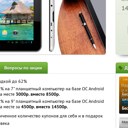
1
Вопросы по акции
Д
идкой до 62%
59% на 7" планшетный компьютер на базе ОС Android
на месте
3000р. вместо 8500р.
Бе
шк
62% на 9" планшетный компьютер на базе ОС Android
на месте за
4500р. вместо 14500р.
Бе
ченное количество купонов для себя и в подарок
овека