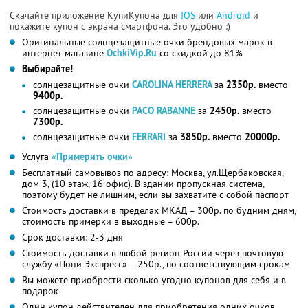
Скачайте приложение КупиКупона для
IOS
или
Android
и
покажите купон с экрана смартфона. Это удобно :)
Оригинальные солнцезащитные очки брендовых марок в
интернет-магазине
OchkiVip.Ru
со скидкой до 81%
Выбирайте!
солнцезащитные очки
CAROLINA HERRERA
за
2350р.
вместо
9400р.
солнцезащитные очки
PACO RABANNE
за
2450р.
вместо
7300р.
солнцезащитные очки
FERRARI
за
3850р.
вместо
20000р.
Услуга
«Примерить очки»
Бесплатный самовывоз по адресу: Москва, ул.Щербаковская,
дом 3, (10 этаж, 16 офис). В здании пропускная система,
поэтому будет не лишним, если вы захватите с собой паспорт
Стоимость доставки в пределах МКАД – 300р. по будним дням,
стоимость примерки в выходные – 600р.
Срок доставки: 2-3 дня
Стоимость доставки в любой регион России через почтовую
службу «Пони Экспресс» – 250р., по соответствующим срокам
Вы можете приобрести сколько угодно купонов для себя и в
подарок
Один купон действителен для приобретения одних очков