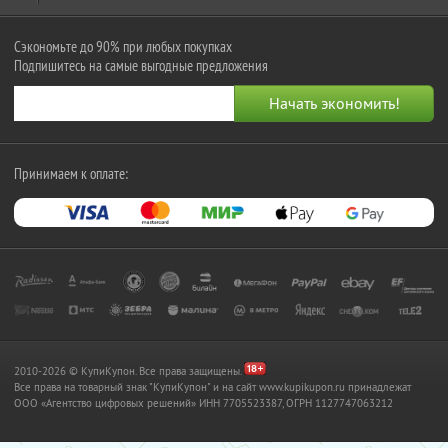
Сэкономьте до 90% при любых покупках
Подпишитесь на самые выгодные предложения
Принимаем к оплате:
2010-2026 © КупиКупон. Все права защищены.
Все права на товарный знак "КупиКупон" и на сайт www.kupikupon.ru принадлежат
OOO «Агентство цифровых решений» ИНН 7705523387, ОГРН 1127747063212