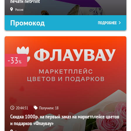
печати netPrint
Россия
Промокод
ПОДРОБНЕЕ
-33
%
20:44:50
Получили:
18
Скидка 1000р. на первый заказ на маркетплейсе цветов
и подарков «Флаувау»