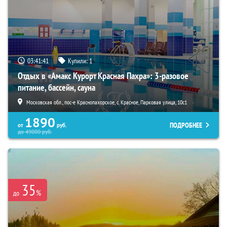
03:41:39
Купили:
1
Отдых в «Амакс Курорт ‎Красная Пахра»: 3-разовое
питание, бассейн, сауна
Московская обл., пос-е Краснопахорское, с. Красное, Парковая улица, 10с1
1890
ПОДРОБНЕЕ
от
руб.
до
49000
руб.
35
%
до