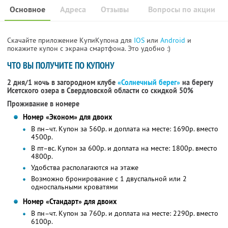
Основное
Адреса
Отзывы
Вопросы по акции
Скачайте приложение КупиКупона для
IOS
или
Android
и
покажите купон с экрана смартфона. Это удобно :)
ЧТО ВЫ ПОЛУЧИТЕ ПО КУПОНУ
2 дня/1 ночь в загородном клубе
«Солнечный берег»
на берегу
Исетского озера в Свердловской области со скидкой 50%
Проживание в номере
Номер «Эконом» для двоих
В пн–чт. Купон за 560р. и доплата на месте: 1690р. вместо
4500р.
В пт–вс. Купон за 600р. и доплата на месте: 1800р. вместо
4800р.
Удобства располагаются на этаже
Возможно бронирование с 1 двуспальной или 2
односпальными кроватями
Номер «Стандарт» для двоих
В пн–чт. Купон за 760р. и доплата на месте: 2290р. вместо
6100р.