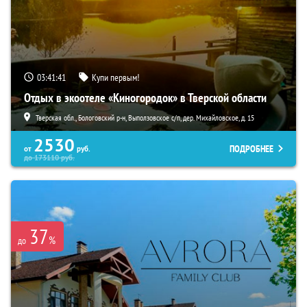
03:41:39
Купи первым!
Отдых в экоотеле «Киногородок» в Тверской области
Тверская обл., Бологовский р-н, Выползовское с/п, дер. Михайловское, д. 15
2530
ПОДРОБНЕЕ
от
руб.
до
173110
руб.
37
%
до