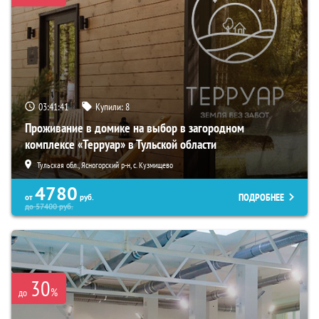
03:41:39
Купили:
8
Проживание в домике на выбор в загородном
комплексе «Терруар» в Тульской области
Тульская обл., Ясногорский р-н, с. Кузмищево
4780
ПОДРОБНЕЕ
от
руб.
до
57400
руб.
30
%
до