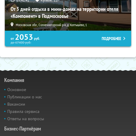
03:41:39
Купили:
117
От 3 дней отдыха в мини-домах на территории отеля
«Компонент» в Подмосковье
Московская обл., Солнечногорский р-н, д. Колтышево, 1
2053
ПОДРОБНЕЕ
от
руб.
до
67400
руб.
Компания
Основное
Публикации о нас
Вакансии
Правила сервиса
Ответы на вопросы
Бизнес-Партнёрам