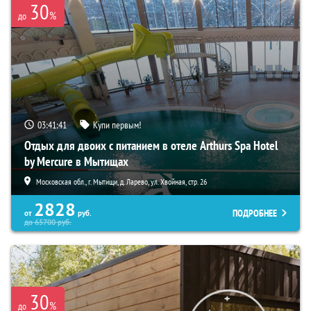
30
%
до
03:41:39
Купи первым!
Отдых для двоих с питанием в отеле Arthurs Spa Hotel
by Mercure в Мытищах
Московская обл., г. Мытищи, д. Ларево, ул. Хвойная, стр. 26
2828
ПОДРОБНЕЕ
от
руб.
до
65700
руб.
30
%
до