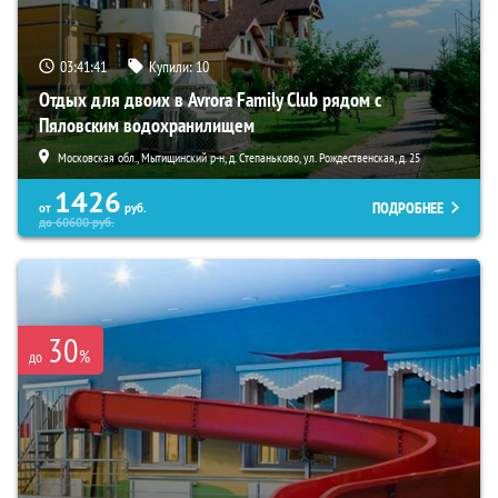
03:41:39
Купили:
10
Отдых для двоих в Avrora Family Club рядом с
Пяловским водохранилищем
Московская обл., Мытищинский р-н, д. Степаньково, ул. Рождественская, д. 25
1426
ПОДРОБНЕЕ
от
руб.
до
60600
руб.
30
%
до