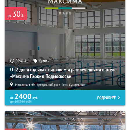
30
%
до
03:41:39
Купили:
1
От 2 дней отдыха с питанием и развлечениями в отеле
«Максима Парк» в Подмосковье
Московская обл., Дмитровский р-н, д. Горки Сухаревские
2400
ПОДРОБНЕЕ
от
руб.
до
103950
руб.