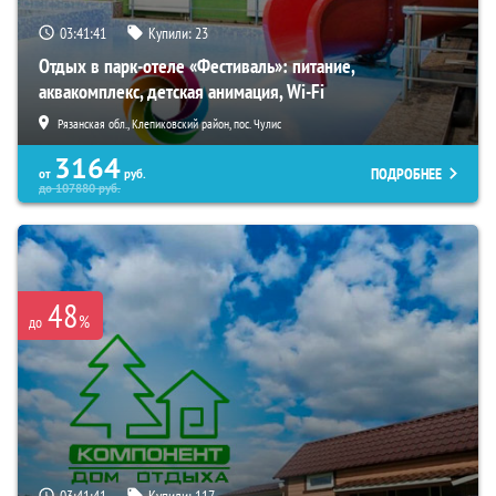
03:41:39
Купили:
23
Отдых в парк-отеле «Фестиваль»: питание,
аквакомплекс, детская анимация, Wi-Fi
Рязанская обл., Клепиковский район, пос. Чулис
3164
ПОДРОБНЕЕ
от
руб.
до
107880
руб.
48
%
до