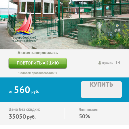
Акция завершилась
14
ПОВТОРИТЬ АКЦИЮ
Купили:
Человек проголосовало: 1
КУПИТЬ
560
от
руб.
Цена без скидки:
Экономия:
35050
50%
руб.