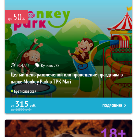
50
%
до
20:42:42
Купили:
287
Целый день развлечений или проведение праздника в
парке Monkey Park в ТРК Mari
Братиславская
315
ПОДРОБНЕЕ
от
руб.
до
16500
руб.