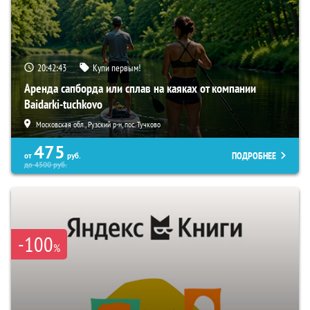
20:42:42
Купи первым!
Аренда сапборда или сплав на каяках от компании
Baidarki-tuchkovo
Московская обл., Рузский р-н, пос. Тучково
475
ПОДРОБНЕЕ
от
руб.
до
4500
руб.
-100
%