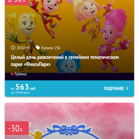
%
до
20:42:42
Купили:
256
Целый день развлечений в семейном тематическом
парке «ФиксиПарк»
Лубянка
563
ПОДРОБНЕЕ
от
руб.
до
2990
руб.
-30
%