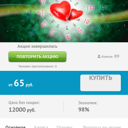
Акция завершилась
89
ПОВТОРИТЬ АКЦИЮ
Купили:
Человек проголосовало: 0
КУПИТЬ
65
от
руб.
Цена без скидки:
Экономия:
12000
98%
руб.
Основное
Адреса
Отзывы
Вопросы по акции