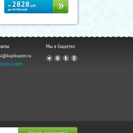
2828
от
руб.
до
65700
руб.
такты
Мы в Соцсетях
si@kupikupon.ru
аться с нами