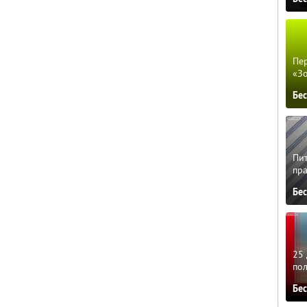
Пер
«З
Бе
Пит
пра
Бе
25 
по
Бе