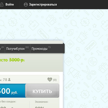
Войти
Зарегистрироваться
19
202
73
и
ПолучиКупон
Промокоды
есто
3000 р.
78
(0)
и:
300
КУПИТЬ
руб.
 без скидки:
Экономия: