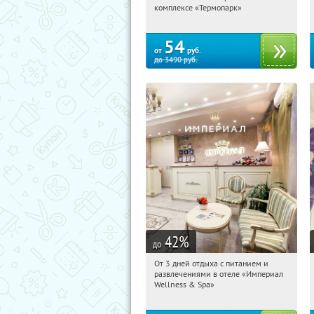
Московская обл., г. Балашиха, шоссе
комплексе «Термопарк»
Энтузиастов, 54А
54
от
руб.
до
3490
руб.
42
%
до
От 3 дней отдыха с питанием и
12:22:34
Купили:
114
развлечениями в отеле «Империал
Калужская обл., г. Обнинск, Киевское
Wellness & Spa»
ш., д. 11А