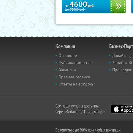
4600
от
руб.
до
79000
руб.
Компания
Бизнес-Пар
Основное
Давайте сд
Публикации о нас
Заработайт
Вакансии
Прошедши
Правила сервиса
Ответы на вопросы
Все наши купоны доступны
через Мобильное Приложение:
Сэкономьте до 90% при любых покупках