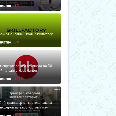
сплатно
-5%
сы от онлайн-школы Skillfactory
сплатно
-5%
змещение вашей вакансии на 30
й на сайте HeadHunter
сплатно
-100%
ой трансфер от сервиса заказа
нсферов из аэропортов i'way
сплатно
-10%