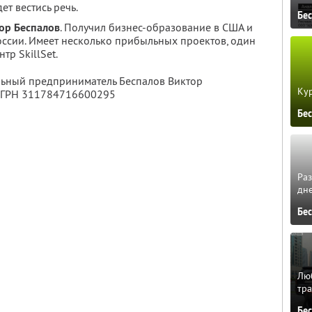
ет вестись речь.
Бе
ор Беспалов
. Получил бизнес-образование в США и
оссии. Имеет несколько прибыльных проектов, один
тр SkillSet.
льный предприниматель Беспалов Виктор
Кур
ОГРН 311784716600295
Бе
Ра
дне
Бе
Люб
тра
Бе