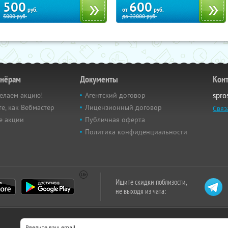
500
600
руб.
от
руб.
5000
руб.
до
22000
руб.
тнёрам
Документы
Кон
елаем акцию!
Агентский договор
spro
е, как Вебмастер
Лицензионный договор
Связ
е акции
Публичная оферта
Политика конфиденциальности
Ищите скидки поблизости,
не выходя из чата: