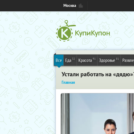
Москва
32
91
81
Все
Еда
Красота
Здоровье
Развл
Устали работать на «дядю»
Главная