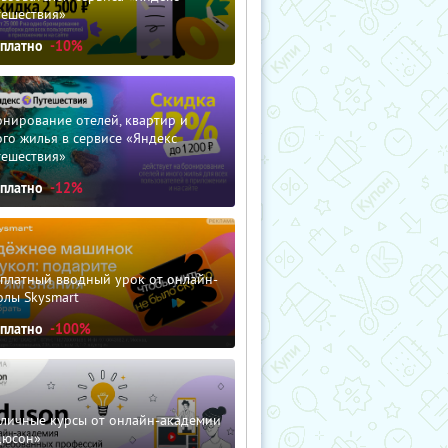
тешествия»
сплатно
-10%
нирование отелей, квартир и
го жилья в сервисе «Яндекс
тешествия»
сплатно
-12%
сплатный вводный урок от онлайн-
олы Skysmart
сплатно
-100%
зличные курсы от онлайн-академии
дюсон»