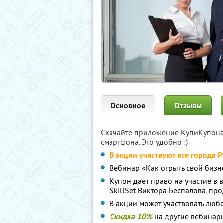
Основное
Отзывы
Скачайте приложение КупиКупон
смартфона. Это удобно :)
В акции участвуют все города 
Вебинар «Как отрыть свой биз
Купон дает право на участие в 
SkillSet Виктора Беспалова, пр
В акции может участвовать любой
Скидка 10%
на другие вебинары