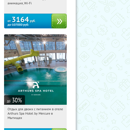
Рязанская обл., Клепиковский район,
анимация, Wi-Fi
пос. Чулис
3164
от
руб.
до
107880
руб.
30
%
до
Отдых для двоих с питанием в отеле
12:22:34
Купи первым!
Arthurs Spa Hotel by Mercure в
Московская обл., г. Мытищи, д.
Мытищах
Ларево, ул. Хвойная, стр. 26