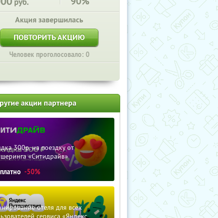
000
90%
руб.
Акция завершилась
ПОВТОРИТЬ АКЦИЮ
Человек проголосовало: 0
ругие акции партнера
дка 300р. на поездку от
ршеринга «Ситидрайв»
сплатно
-50%
нирование отеля для всех
ьзователей сервиса «Яндекс