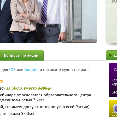
3
Вопросы по акции
Д
а для
IOS
или
Android
и покажите купон с экрана
Ски
РФ
ка
нес»
за 300 р. вместо
3000 р.
Бе
вебинаре от основателя образовательного центра
одолжительностью 3 часа.
, кто имеет доступ к интернету (по всей России).
Бро
 от школы Skillset.
пол