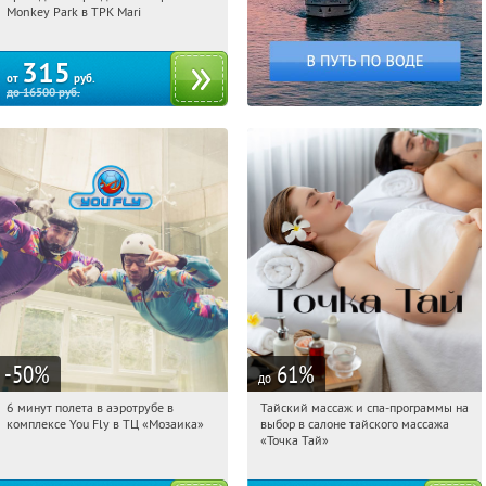
Братиславская
Monkey Park в ТРК Mari
315
от
руб.
до
16500
руб.
-50
%
61
%
до
6 минут полета в аэротрубе в
Тайский массаж и спа-программы на
12:22:34
Купили:
358
12:22:34
Купили:
23
комплексе You Fly в ТЦ «Мозаика»
выбор в салоне тайского массажа
Дубровка
Чертановская
«Точка Тай»