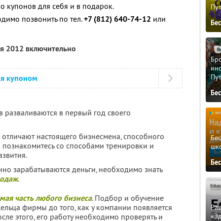
о купонов для себя и в подарок.
Пу
димо позвонить по тел.
+7 (812) 640-74-12
или
Бе
ля 2012 включительно
Бро
ино
Пу
ся купоном
Бе
в разваливаются в первый год своего
а отличают настоящего бизнесмена, способного
Бе
ы познакомитесь со способами тренировки и
шк
звития.
Бе
енно зарабатываются деньги, необходимо знать
родаж
.
мая часть любого бизнеса
. Подбор и обучение
ельца фирмы до того, как у компании появляется
Ра
«Э
сле этого, его работу необходимо проверять и