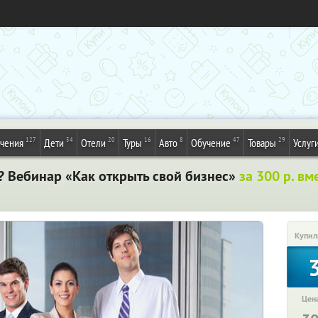
127
54
20
16
8
47
29
ечения
Дети
Отели
Туры
Авто
Обучение
Товары
Услуг
? Вебинар «Как открыть свой бизнес»
за 300 р. вм
Купил
Цена