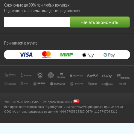
Сэкономьте до 90% при любых покупках
Подпишитесь на самые выгодные предложения
Принимаем к оплате:
2010-2026 © КупиКупон. Все права защищены.
Все права на товарный знак "КупиКупон" и на сайт www.kupikupon.ru принадлежат
OOO «Агентство цифровых решений» ИНН 7705523387, ОГРН 1127747063212