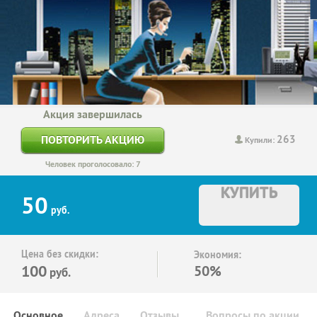
Акция завершилась
263
ПОВТОРИТЬ АКЦИЮ
Купили:
Человек проголосовало: 7
КУПИТЬ
50
руб.
Цена без скидки:
Экономия:
100
50%
руб.
Основное
Адреса
Отзывы
Вопросы по акции