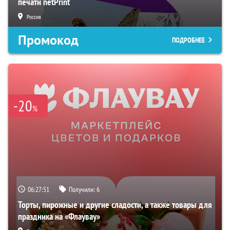
печати netPrint
Россия
Промокод
ПОДРОБНЕЕ
-20
%
06:27:51
Получили:
6
Торты, пирожные и другие сладости, а также товары для
праздника на «Флаувау»