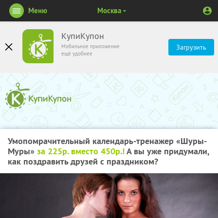
Меню
Москва
КупиКупон
Мобильное приложение
Загрузить
ещё удобнее
Умопомрачительный календарь-тренажер «Шуры-
Муры»
за 225р. вместо 450р.!
А вы уже придумали,
как поздравить друзей с праздником?