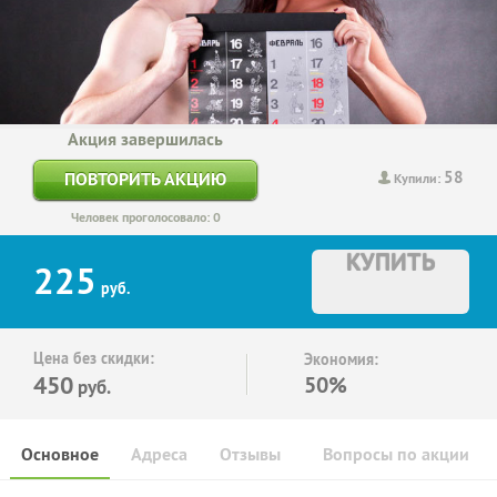
Акция завершилась
58
ПОВТОРИТЬ АКЦИЮ
Купили:
Человек проголосовало: 0
КУПИТЬ
225
руб.
Цена без скидки:
Экономия:
450
50%
руб.
Основное
Адреса
Отзывы
Вопросы по акции