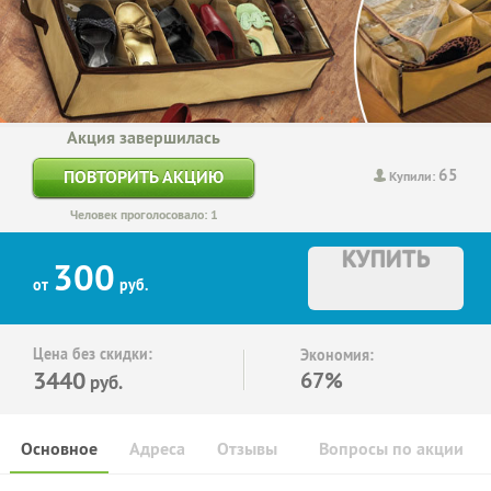
Акция завершилась
65
ПОВТОРИТЬ АКЦИЮ
Купили:
Человек проголосовало: 1
КУПИТЬ
300
от
руб.
Цена без скидки:
Экономия:
3440
67%
руб.
Основное
Адреса
Отзывы
Вопросы по акции