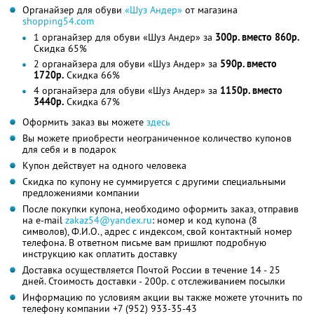
Органайзер для обуви
«Шуз Андер»
от магазина
shopping54.com
1 органайзер для обуви «Шуз Андер» за
300р. вместо 860р.
Скидка 65%
2 органайзера для обуви «Шуз Андер» за
590р. вместо
1720р.
Скидка 66%
4 органайзера для обуви «Шуз Андер» за
1150р. вместо
3440р.
Скидка 67%
Оформить заказ вы можете
здесь
Вы можете приобрести неограниченное количество купонов
для себя и в подарок
Купон действует на одного человека
Скидка по купону не суммируется с другими специальными
предложениями компании
После покупки купона, необходимо оформить заказ, отправив
на e-mail
zakaz54@yandex.ru
: номер и код купона (8
символов), Ф.И.О., адрес с индексом, свой контактный номер
телефона. В ответном письме вам пришлют подробную
инструкцию как оплатить доставку
Доставка осуществляется Почтой России в течение 14 - 25
дней. Стоимость доставки - 200р. с отслеживанием посылки
Информацию по условиям акции вы также можете уточнить по
телефону компании
+7 (952) 933-35-43