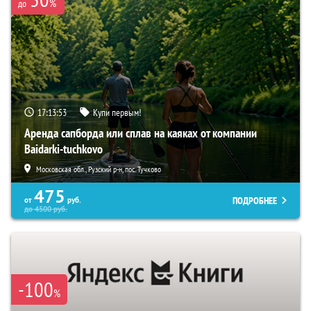
%
до
17:13:52
Купи первым!
Аренда сапборда или сплав на каяках от компании
Baidarki-tuchkovo
Московская обл., Рузский р-н, пос. Тучково
475
ПОДРОБНЕЕ
от
руб.
до
4500
руб.
-100
%