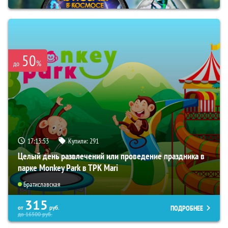
50
%
до
17:13:52
Купили:
291
Целый день развлечений или проведение праздника в
парке Monkey Park в ТРК Mari
Братиславская
315
ПОДРОБНЕЕ
от
руб.
до
16500
руб.