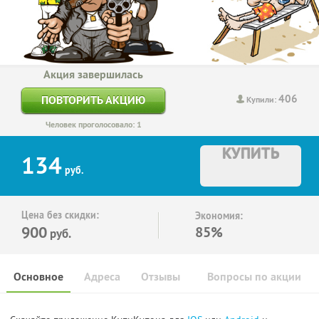
Акция завершилась
406
ПОВТОРИТЬ АКЦИЮ
Купили:
Человек проголосовало: 1
КУПИТЬ
134
руб.
Цена без скидки:
Экономия:
900
85%
руб.
Основное
Адреса
Отзывы
Вопросы по акции