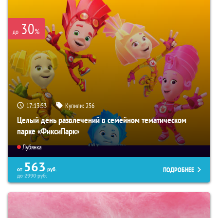
30
%
до
17:13:52
Купили:
256
Целый день развлечений в семейном тематическом
парке «ФиксиПарк»
Лубянка
563
ПОДРОБНЕЕ
от
руб.
до
2990
руб.