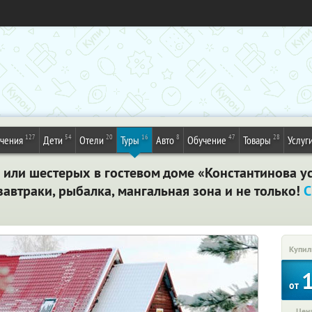
127
54
20
16
8
47
28
ечения
Дети
Отели
Туры
Авто
Обучение
Товары
Услуг
 или шестерых в гостевом доме «Константинова у
завтраки, рыбалка, мангальная зона и не только!
С
Купил
от
Цена