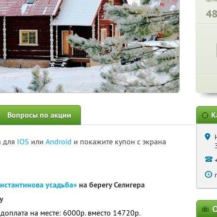
4
Вопросы по акции
К
а для
IOS
или
Android
и покажите купон с экрана
нстантинова усадьба»
на берегу Селигера
у
О
 доплата на месте: 6000р. вместо 14720р.