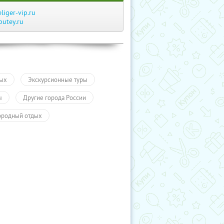
eliger-vip.ru
putey.ru
ых
Экскурсионные туры
ы
Другие города России
ородный отдых