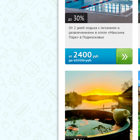
30
%
до
От 2 дней отдыха с питанием и
17:22:06
Купили:
1
развлечениями в отеле «Максима
Московская обл., Дмитровский р-н, д.
Парк» в Подмосковье
Горки Сухаревские
2400
от
руб.
до
103950
руб.