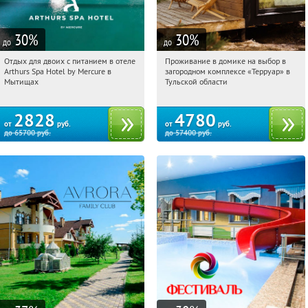
30
%
30
%
до
до
Отдых для двоих с питанием в отеле
Проживание в домике на выбор в
17:22:06
Купи первым!
17:22:06
Купили:
8
Arthurs Spa Hotel by Mercure в
загородном комплексе «Терруар» в
Московская обл., г. Мытищи, д.
Тульская обл., Ясногорский р-н, с.
Мытищах
Тульской области
Ларево, ул. Хвойная, стр. 26
Кузмищево
2828
4780
от
руб.
от
руб.
до
65700
руб.
до
57400
руб.