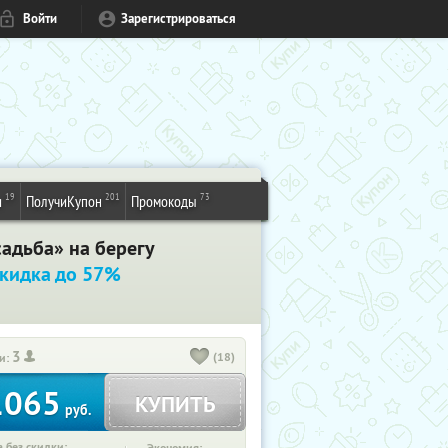
Войти
Зарегистрироваться
19
201
73
и
ПолучиКупон
Промокоды
садьба» на берегу
кидка до 57%
3
(18)
и:
1065
КУПИТЬ
руб.
 без скидки: