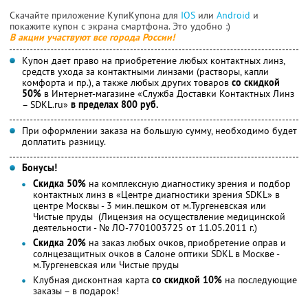
Скачайте приложение КупиКупона для
IOS
или
Android
и
покажите купон с экрана смартфона. Это удобно :)
В акции участвуют все города России!
Купон дает право на приобретение любых контактных линз,
средств ухода за контактными линзами (растворы, капли
комфорта и пр.), а также любых других товаров
со скидкой
50%
в Интернет-магазине «Служба Доставки Контактных Линз
– SDKL.ru»
в пределах 800 руб.
При оформлении заказа на большую сумму, необходимо будет
доплатить разницу.
Бонусы!
Скидка 50%
на комплексную диагностику зрения и подбор
контактных линз в «Центре диагностики зрения SDKL» в
центре Москвы - 3 мин.пешком от м.Тургеневская или
Чистые пруды (Лицензия на осуществление медицинской
деятельности - № ЛО-7701003725 от 11.05.2011 г.)
Скидка 20%
на заказ любых очков, приобретение оправ и
солнцезащитных очков в Салоне оптики SDKL в Москве -
м.Тургеневская или Чистые пруды
Клубная дисконтная карта
со скидкой 10%
на последующие
заказы – в подарок!