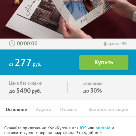
98
:
:
Купили:
277
от
руб.
Цена без скидки:
Экономия:
5490
30%
до
до
руб.
Основное
Адреса
Отзывы
Вопросы по акции
Скачайте приложение КупиКупона для
IOS
или
Android
и
покажите купон с экрана смартфона. Это удобно :)