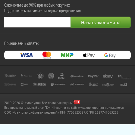
Сэкономьте до 90% при любых покупках
Подпишитесь на самые выгодные предложения
Принимаем к оплате:
2010-2026 © КупиКупон. Все права защищены.
Все права на товарный знак "КупиКупон" и на сайт www.kupikupon.ru принадлежат
OOO «Агентство цифровых решений» ИНН 7705523387, ОГРН 1127747063212