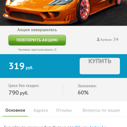
Акция завершилась
34
ПОВТОРИТЬ АКЦИЮ
Купили:
Человек проголосовало: 0
КУПИТЬ
319
руб.
Цена без скидки:
Экономия:
790
60%
руб.
Основное
Адреса
Отзывы
Вопросы по акции