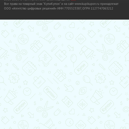
Все права на товарный знак "КупиКупон" и на сайт www.kupikupon.ru принадлежат
OOO «Агентство цифровых решений» ИНН 7705523387, ОГРН 1127747063212