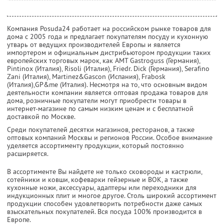
Компания Posuda24 работает на российском рынке товаров для
дома с 2005 года и предлагает покупателям посуду и кухонную
утварь от ведущих производителей Европы и является
импортером и официальным дистрибьютором продукции таких
европейских торговых марок, как AMT Gastroguss (Германия),
Pintinox (Италия), Risoli (Италия), Friedr. Dick (Германия), Serafino
Zani (Италия), Martinez&Gascon (Испания), Frabosk
(Италия),GP&me (Италия). Несмотря на то, что основным видом
деятельности компании является оптовая продажа товаров для
дома, розничные покупатели могут приобрести товары в
интернет-магазине по самым низким ценам и с бесплатной
доставкой по Москве.
Среди покупателей десятки магазинов, ресторанов, а также
оптовых компаний Москвы и регионов России. Особое внимание
уделяется ассортименту продукции, который постоянно
расширяется.
В ассортименте Вы найдете не только сковороды и кастрюли,
сотейники и ковши, кофеварки гейзерные и ВОК, а также
кухонные ножи, аксессуары, адаптеры или переходники для
индукционных плит и многое другое. Столь широкий ассортимент
продукции способен удовлетворить потребности даже самых
взыскательных покупателей. Вся посуда 100% производится в
Европе.