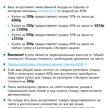
Весь ассортимент качественной посуды из Европы от
интернет-магазина
posuda24.ru
со скидкой до 40%:
Купон за
100р
. предоставляет скидку 30% на заказ до
6000р
.
Купон за
200р
. предоставляет скидку 30% на заказ от
6010р
.
до
12000р
.
Купон за
300р
. предоставляет скидку 30% на заказ от
12010р
.
Купон за
300р
. предоставляет скидку 40% на заказ на
любую сумму из категории «Экспресс-акция»
Внимание!
Купон является первоначальным взносом от общей
стоимости. Полную стоимость необходимо доплатить на месте
Товары категории «Экспресс-акция» (скидка 40%):
Если ваш общий заказ состоит из товаров категории скидки
30% и категории скидки 40%, вам достаточно приобрести
лишь один купон для товара из категории «Экспресс-акция»
стоимостью
300р
.
Заказ необходимо сделать на сайте компании, указав в
специальном поле номер и код купона. Скидка пересчитается
автоматически
На складе есть весь ассортимент товара, представленного на
сайте, в достаточном количестве, но всё же лучше
предварительно узнать о наличии товара при его заказе