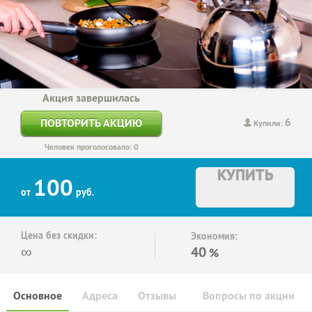
Акция завершилась
6
ПОВТОРИТЬ АКЦИЮ
Купили:
Человек проголосовало: 0
КУПИТЬ
100
от
руб.
Цена без скидки:
Экономия:
∞
40
%
Основное
Адреса
Отзывы
Вопросы по акции