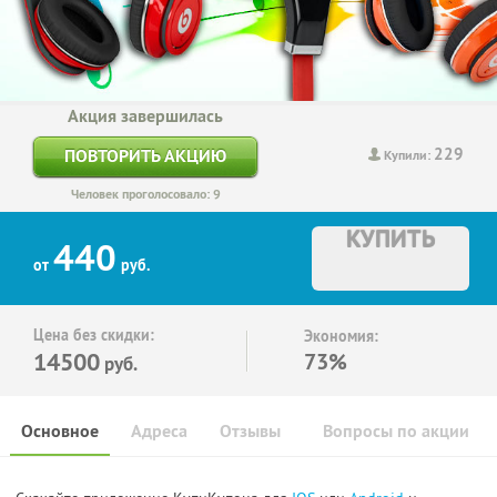
Акция завершилась
229
ПОВТОРИТЬ АКЦИЮ
Купили:
Человек проголосовало: 9
КУПИТЬ
440
от
руб.
Цена без скидки:
Экономия:
14500
73%
руб.
Основное
Адреса
Отзывы
Вопросы по акции