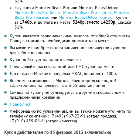
63%
Наушники Monster Beats Pro или Monster Beats Detox:
Monster Beats Pro белые
,
Monster Beats Pro черные
,
Monster
Beats Pro красные
или
Monster Beats Detox черные
. Купон
за
1740р.
и доплата на месте:
5240р. вместо 14250р.
Скидка
51%
Купон является первоначальным взносом от общей стоимости.
Полную стоимость необходимо доплатить на месте
Вы можете приобрести неограниченное количество купонов
для себя и в подарок
Купон действует на одного человека
Предъявляйте распечатанный или СМС-купон на месте
Доставка по Москве в пределах МКАД до адреса - 300р.
Возможен самовывоз: г. Москва, Звенигородское ш., д. 4,
«Электроника на пресне», пав. Б-35, желтая линия
Скидка по купону не суммируется с другими специальными
предложениями компании
Прайс-лист
Информацию по условиям акции вы также можете уточнить по
телефону компании:
+7 (495) 967-23-91 (отдел продаж),
+7 (910) 459-06-61
(отдел качества)
Купон действителен по 13 февраля 2013 включительно