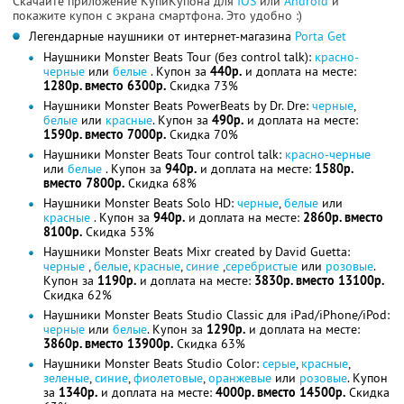
Скачайте приложение КупиКупона для
IOS
или
Android
и
покажите купон с экрана смартфона. Это удобно :)
Легендарные наушники от интернет-магазина
Porta Get
Наушники Monster Beats Tour (без control talk):
красно-
черные
или
белые
. Купон за
440р.
и доплата на месте:
1280р. вместо 6300р.
Скидка 73%
Наушники Monster Beats PowerBeats by Dr. Dre:
черные
,
белые
или
красные
. Купон за
490р.
и доплата на месте:
1590р. вместо 7000р.
Скидка 70%
Наушники Monster Beats Tour control talk:
красно-черные
или
белые
. Купон за
940р.
и доплата на месте:
1580р.
вместо 7800р.
Скидка 68%
Наушники Monster Beats Solo HD:
черные
,
белые
или
красные
. Купон за
940р.
и доплата на месте:
2860р. вместо
8100р.
Скидка 53%
Наушники Monster Beats Mixr created by David Guetta:
черные
,
белые
,
красные
,
синие
,
серебристые
или
розовые
.
Купон за
1190р.
и доплата на месте:
3830р. вместо 13100р.
Скидка 62%
Наушники Monster Beats Studio Classic для iPad/iPhone/iPod:
черные
или
белые
. Купон за
1290р.
и доплата на месте:
3860р. вместо 13900р.
Скидка 63%
Наушники Monster Beats Studio Color:
серые
,
красные
,
зеленые
,
синие
,
фиолетовые
,
оранжевые
или
розовые
. Купон
за
1340р.
и доплата на месте:
4000р. вместо 14500р.
Скидка