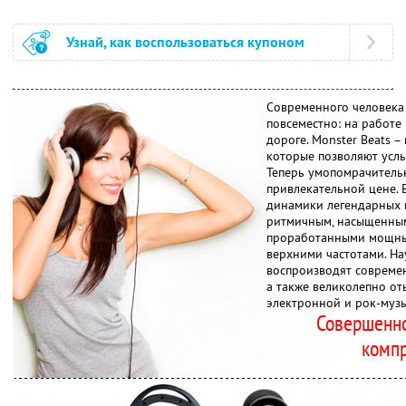
Узнай, как воспользоваться купоном
Современного человека
повсеместно: на работе 
дороге. Monster Beats 
которые позволяют услы
Теперь умопомрачитель
привлекательной цене.
динамики легендарных 
ритмичным, насыщенным
проработанными мощны
верхними частотами. Н
воспроизводят совреме
а также великолепно о
электронной и рок-музы
Совершенно
комп