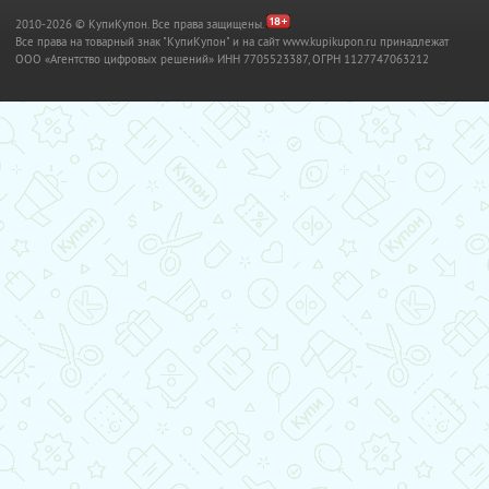
2010-2026 © КупиКупон. Все права защищены.
Все права на товарный знак "КупиКупон" и на сайт www.kupikupon.ru принадлежат
OOO «Агентство цифровых решений» ИНН 7705523387, ОГРН 1127747063212