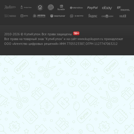
2010-2026 © КупиКупон. Все права защищены.
Все права на товарный знак "КупиКупон" и на сайт www.kupikupon.ru принадлежат
OOO «Агентство цифровых решений» ИНН 7705523387, ОГРН 1127747063212