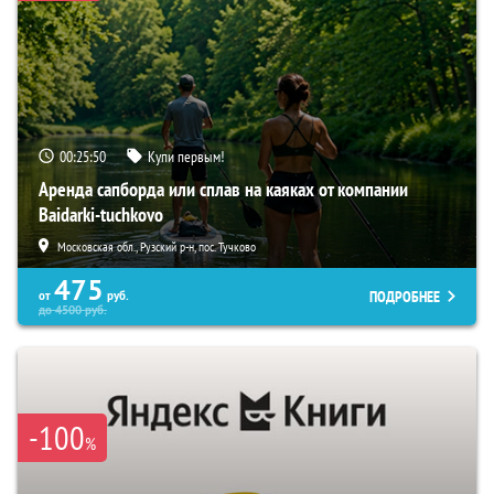
00:25:49
Купи первым!
Аренда сапборда или сплав на каяках от компании
Baidarki-tuchkovo
Московская обл., Рузский р-н, пос. Тучково
475
ПОДРОБНЕЕ
от
руб.
до
4500
руб.
-100
%