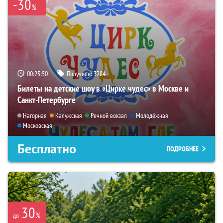
-30
%
00:25:49
Получили:
3284
Билеты на детские шоу в «Цирке чудес» в Москве и
Санкт-Петербурге
Нагорная
Калужская
Речной вокзал
Молодёжная
Московская
Бесплатно
ПОДРОБНЕЕ
30
%
до