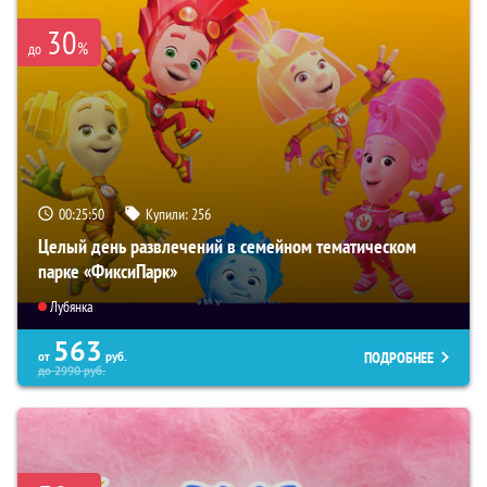
30
%
до
00:25:49
Купили:
256
Целый день развлечений в семейном тематическом
парке «ФиксиПарк»
Лубянка
563
ПОДРОБНЕЕ
от
руб.
до
2990
руб.