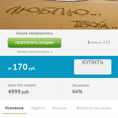
Акция завершилась
112
ПОВТОРИТЬ АКЦИЮ
Купили:
Человек проголосовало: 3
КУПИТЬ
170
от
руб.
Цена без скидки:
Экономия:
4999
66%
руб.
Основное
Адреса
Отзывы
Вопросы по акции