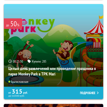
50
%
до
00:25:49
Купили:
285
Целый день развлечений или проведение праздника в
парке Monkey Park в ТРК Mari
Братиславская
315
ПОДРОБНЕЕ
от
руб.
до
16500
руб.