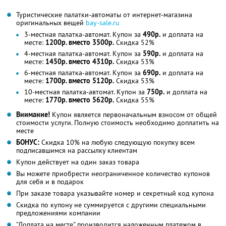
Туристические палатки-автоматы от интернет-магазина
оригинальных вещей
bay-sale.ru
3-местная палатка-автомат. Купон за
490р.
и доплата на
месте:
1200р. вместо 3500р.
Скидка 52%
4-местная палатка-автомат. Купон за
590р.
и доплата на
месте:
1450р. вместо 4310р.
Скидка 53%
6-местная палатка-автомат. Купон за
690р.
и доплата на
месте:
1700р. вместо 5120р.
Скидка 53%
10-местная палатка-автомат. Купон за
750р.
и доплата на
месте:
1770р. вместо 5620р.
Скидка 55%
Внимание!
Купон является первоначальным взносом от общей
стоимости услуги. Полную стоимость необходимо доплатить на
месте
БОНУС:
Скидка 10% на любую следующую покупку всем
подписавшимся на рассылку клиентам
Купон действует на один заказ товара
Вы можете приобрести неограниченное количество купонов
для себя и в подарок
При заказе товара указывайте номер и секретный код купона
Скидка по купону не суммируется с другими специальными
предложениями компании
"Доплата на месте" производится наложенным платежом в