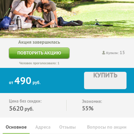
Акция завершилась
15
ПОВТОРИТЬ АКЦИЮ
Купили:
Человек проголосовало: 1
КУПИТЬ
490
от
руб.
Цена без скидки:
Экономия:
5620
55%
руб.
Основное
Адреса
Отзывы
Вопросы по акции