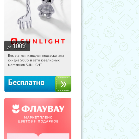
100
%
до
Бесплатная изящная подвеска или
16:34:12
Получили:
74
скидка 500р. в сети ювелирных
Россия
магазинов SUNLIGHT
Бесплатно