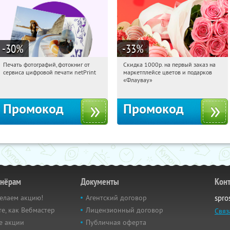
-30
%
-33
%
Печать фотографий, фотокниг от
Скидка 1000р. на первый заказ на
16:34:12
Получили:
4
16:34:12
Получили:
18
сервиса цифровой печати netPrint
маркетплейсе цветов и подарков
Россия
Россия
«Флаувау»
Промокод
Промокод
тнёрам
Документы
Кон
елаем акцию!
Агентский договор
spro
е, как Вебмастер
Лицензионный договор
Связ
е акции
Публичная оферта