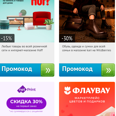
-15
%
-30
%
Любые товары во всей розничной
Обувь, одежда и сумки для всей
16:34:12
Получили:
83
16:34:12
Получили:
32
сети и интернет-магазине Hoff
семьи в магазине kari на Wildberries
Москва, 1-й Волоколамский проезд,
Россия
10с1
Промокод
Промокод