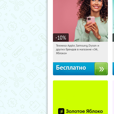
-10
%
Техника Apple, Samsung, Dyson и
16:34:12
Получи первым!
других брендов в магазине «Эй,
Багратионовская
Яблоко»
Бесплатно