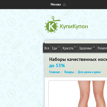
Москва
32
91
81
Все
Еда
Красота
Здоровье
Развл
Наборы качественных носк
до 53%
Главная
Товары
Для дома и дачи