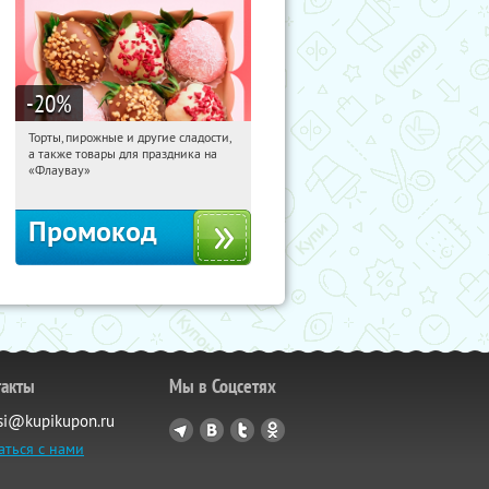
-20
%
Торты, пирожные и другие сладости,
16:34:12
Получили:
6
а также товары для праздника на
Россия
«Флаувау»
Промокод
такты
Мы в Соцсетях
si@kupikupon.ru
аться с нами