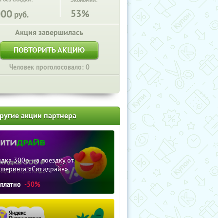
Экономия:
000
53%
руб.
Акция завершилась
ПОВТОРИТЬ АКЦИЮ
Человек проголосовало: 0
ругие акции партнера
дка 300р. на поездку от
ршеринга «Ситидрайв»
сплатно
-50%