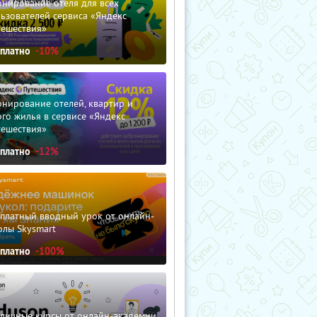
нирование отеля для всех
ьзователей сервиса «Яндекс
тешествия»
сплатно
-10%
нирование отелей, квартир и
го жилья в сервисе «Яндекс
тешествия»
сплатно
-12%
сплатный вводный урок от онлайн-
олы Skysmart
сплатно
-100%
зличные курсы от онлайн-академии