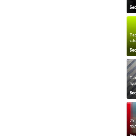
Бе
Пер
«З
Бе
Пит
пра
Бе
25 
по
Бе