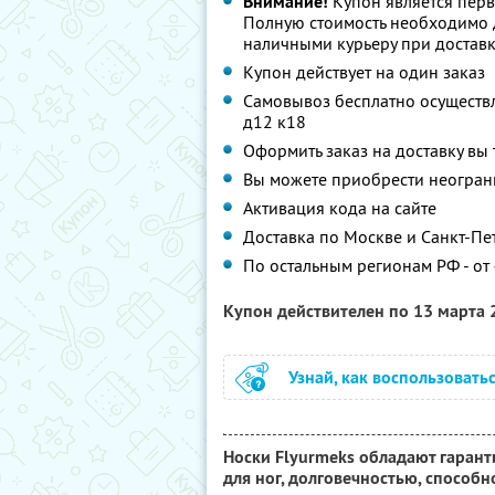
Внимание!
Купон является перв
Полную стоимость необходимо д
наличными курьеру при достав
Купон действует на один заказ
Самовывоз бесплатно осуществл
д12 к18
Оформить заказ на доставку вы 
Вы можете приобрести неограни
Активация кода на сайте
Доставка по Москве и Санкт-Пет
По остальным регионам РФ - от 
Купон действителен по 13 марта
Узнай, как воспользовать
Носки Flyurmeks обладают гара
для ног, долговечностью, способ