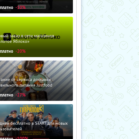
сплатно
-10%
вый заказ в сети магазинов
олотое Яблоко»
сплатно
-20%
ание от сервиса доставки
вильного питания Justfood
сплатно
-27%
дней бесплатно в START для новых
льзователей
сплатно
-100%