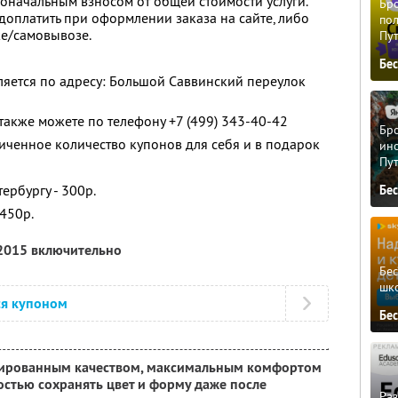
оначальным взносом от общей стоимости услуги.
Бро
оплатить при оформлении заказа на сайте, либо
пол
ке/самовывозе.
Пу
Бе
яется по адресу: Большой Саввинский переулок
также можете по телефону +7 (499) 343-40-42
Бро
ченное количество купонов для себя и в подарок
ино
Пу
ербургу - 300р.
Бе
450р.
 2015 включительно
Бе
шк
ся купоном
Бе
нтированным качеством, максимальным комфортом
ностью сохранять цвет и форму даже после
Ра