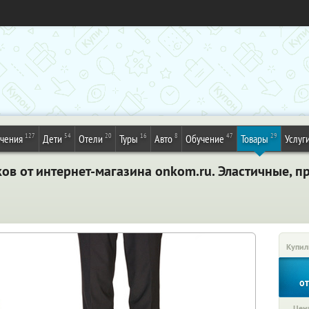
127
54
20
16
8
47
29
ечения
Дети
Отели
Туры
Авто
Обучение
Товары
Услуг
ов от интернет-магазина onkom.ru. Эластичные, п
Купил
о
Цена