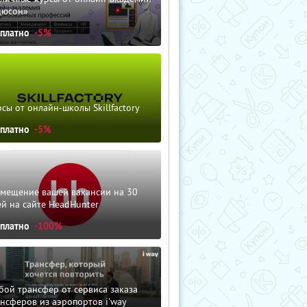
дюсон»
сплатно
-5%
сы от онлайн-школы Skillfactory
сплатно
-5%
змещение вашей вакансии на 30
й на сайте HeadHunter
сплатно
-100%
ой трансфер от сервиса заказа
нсферов из аэропортов i'way