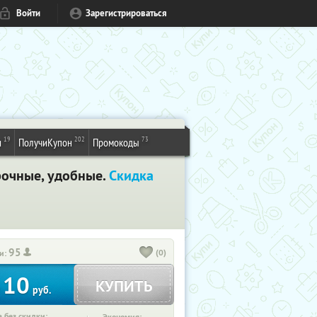
Войти
Зарегистрироваться
19
202
73
и
ПолучиКупон
Промокоды
рочные, удобные.
Скидка
95
(0)
и:
10
КУПИТЬ
т
руб.
 без скидки: