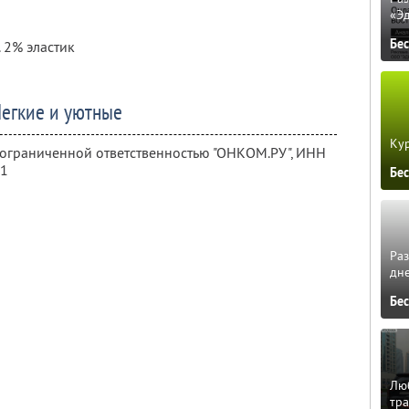
«Э
Бе
 2% эластик
егкие и уютные
Кур
с ограниченной ответственностью "ОНКОМ.РУ",
ИНН
01
Бе
Ра
дне
Бе
Люб
тра