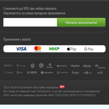
Сэкономьте до 90% при любых покупках
Подпишитесь на самые выгодные предложения
Принимаем к оплате:
2010-2026 © КупиКупон. Все права защищены.
Все права на товарный знак "КупиКупон" и на сайт www.kupikupon.ru принадлежат
OOO «Агентство цифровых решений» ИНН 7705523387, ОГРН 1127747063212