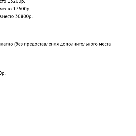
есто 13200р.
вместо 17600р.
 вместо 30800р.
платно (без предоставления дополнительного места
0р.