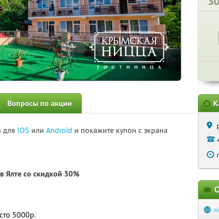
3
Вопросы по акции
К
а для
IOS
или
Android
и покажите купон с экрана
в Ялте со скидкой 30%
О
n
сто 5000р.