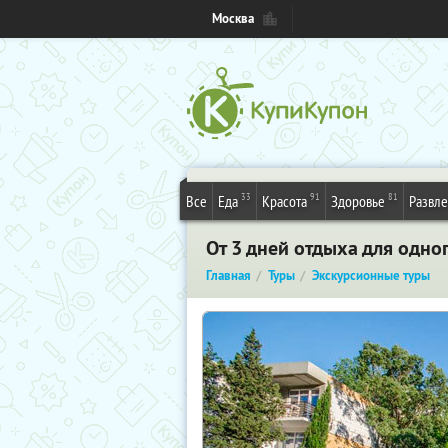
Москва
33
91
81
Все
Еда
Красота
Здоровье
Развл
От 3 дней отдыха для одно
Главная
Туры
Экскурсионные туры