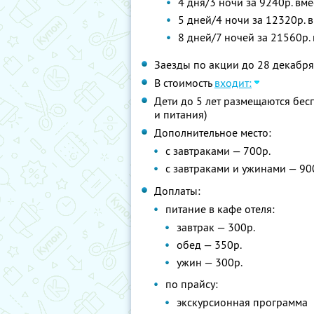
4 дня/3 ночи за 9240р. вм
5 дней/4 ночи за 12320р. 
8 дней/7 ночей за 21560р.
Заезды по акции до 28 декабря
В стоимость
входит:
Дети до 5 лет размещаются бес
и питания)
Дополнительное место:
с завтраками — 700р.
с завтраками и ужинами — 90
Доплаты:
питание в кафе отеля:
завтрак — 300р.
обед — 350р.
ужин — 300р.
по прайсу:
экскурсионная программа