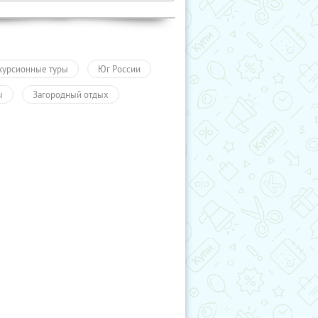
курсионные туры
Юг России
ы
Загородный отдых