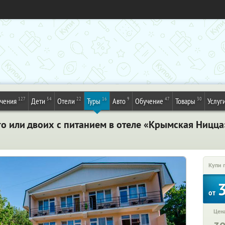
127
54
22
16
9
47
30
ечения
Дети
Отели
Туры
Авто
Обучение
Товары
Услуг
го или двоих с питанием в отеле «Крымская Ницца
Купи 
от
Цена