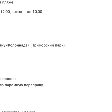
а пляже
12.00, выезд — до 10.00
ану «Колоннада» (Приморский парк):
мферополя
ую паромную переправу