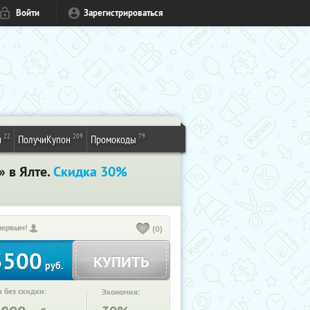
Войти
Зарегистрироваться
22
209
79
и
ПолучиКупон
Промокоды
» в Ялте.
Скидка 30%
первым!
(0)
3500
КУПИТЬ
руб.
 без скидки:
Экономия: