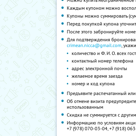
Можно купить неограниченное 
Каждым купоном можно восполь
Купоны можно суммировать (су
Перед покупкой купона уточни
После этого забронируйте номе
Для подтверждения бронирован
crimean.nicca@gmail.com
, укажи
количество и Ф. И. О. всех гос
контактный номер телефона
адрес электронной почты
желаемое время заезда
номер и код купона
Предъявите распечатанный или
Об отмене визита предупредите 
использованным
Скидка не суммируется с друг
Информацию по условиям акции
+7 (978) 070-03-04,
+7 (918) 06