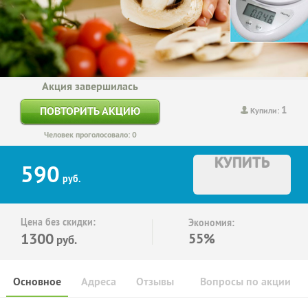
Акция завершилась
1
ПОВТОРИТЬ АКЦИЮ
Купили:
Человек проголосовало: 0
КУПИТЬ
590
руб.
Цена без скидки:
Экономия:
1300
55%
руб.
Основное
Адреса
Отзывы
Вопросы по акции