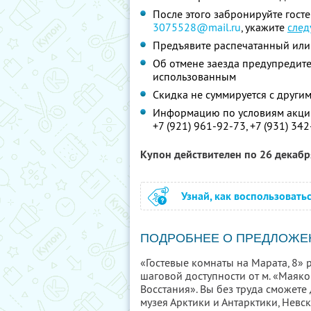
После этого забронируйте гост
3075528@mail.ru
,
укажите
сле
Предъявите распечатанный или
Об отмене заезда предупредите 
использованным
Скидка не суммируется с друг
Информацию по условиям акции
+7 (921) 961-92-73,
+7 (931) 342
Купон действителен по 26 декаб
Узнай, как воспользовать
ПОДРОБНЕЕ О ПРЕДЛОЖЕ
«Гостевые комнаты на Марата, 8» 
шаговой доступности от м. «Маяко
Восстания». Вы без труда сможете
музея Арктики и Антарктики, Невс