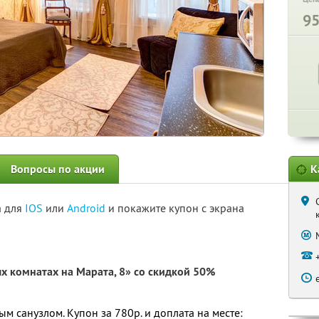
9
Вопросы по акции
К
а для
IOS
или
Android
и покажите купон с экрана
ых комнатах на Марата, 8» со скидкой 50%
ым санузлом. Купон за 780р. и доплата на месте: