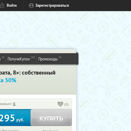
Войти
Зарегистрироваться
19
203
74
и
ПолучиКупон
Промокоды
рата, 8»: собственный
ка 50%
первым!
(0)
295
КУПИТЬ
руб.
 без скидки: