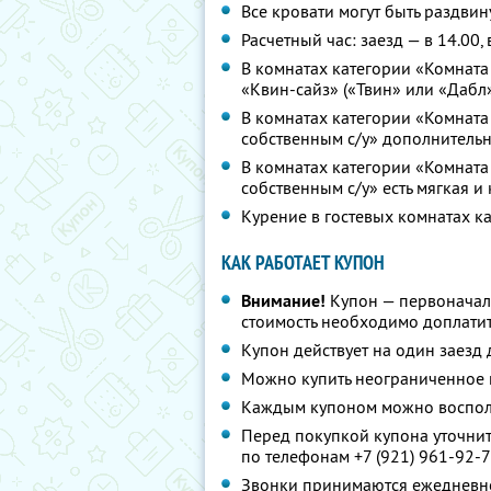
Все кровати могут быть раздви
Расчетный час: заезд — в 14.00,
В комнатах категории «Комната
«Квин-сайз» («Твин» или «Дабл»
В комнатах категории «Комната
собственным с/у» дополнитель
В комнатах категории «Комнат
собственным с/у» есть мягкая и
Курение в гостевых комнатах к
КАК РАБОТАЕТ КУПОН
Внимание!
Купон — первоначал
стоимость необходимо доплатит
Купон действует на один заезд 
Можно купить неограниченное 
Каждым купоном можно восполь
Перед покупкой купона уточнит
по телефонам +7 (921) 961-92-7
Звонки принимаются ежедневно