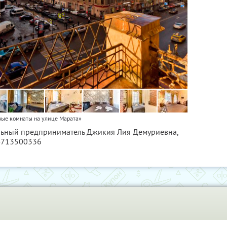
вые комнаты на улице Марата»
альный предприниматель Джикия Лия Демуриевна,
4713500336