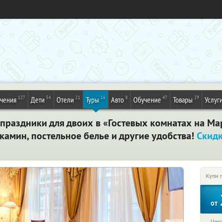
127
54
21
16
8
47
29
ечения
Дети
Отели
Туры
Авто
Обучение
Товары
Услуг
 праздники для двоих в «Гостевых комнатах на Ма
 камин, постельное белье и другие удобства!
Скид
Купи 
от
Цена