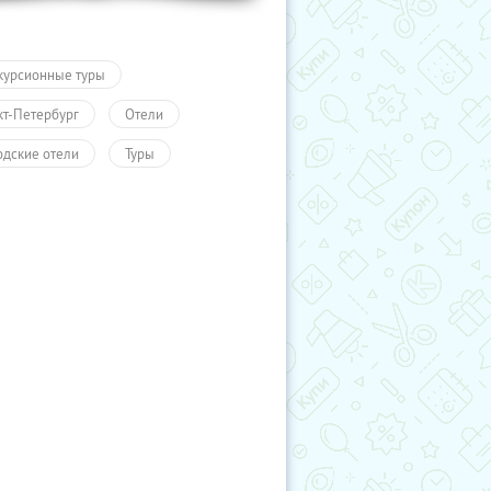
курсионные туры
кт-Петербург
Отели
одские отели
Туры