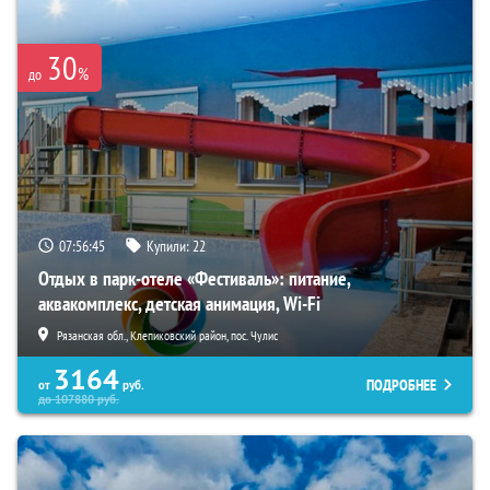
30
%
до
07:56:44
Купили:
22
Отдых в парк-отеле «Фестиваль»: питание,
аквакомплекс, детская анимация, Wi-Fi
Рязанская обл., Клепиковский район, пос. Чулис
3164
ПОДРОБНЕЕ
от
руб.
до
107880
руб.