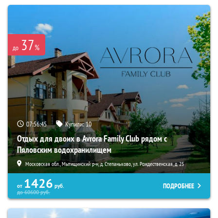
37
%
до
07:56:44
Купили:
10
Отдых для двоих в Avrora Family Club рядом с
Пяловским водохранилищем
Московская обл., Мытищинский р-н, д. Степаньково, ул. Рождественская, д. 25
1426
ПОДРОБНЕЕ
от
руб.
до
60600
руб.