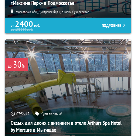
«Максима Парк» в Подмосковье
Московская обл., Дмитровский р-н, д. Горки Сухаревские
2400
ПОДРОБНЕЕ
от
руб.
до
103950
руб.
30
%
до
07:56:44
Купи первым!
Отдых для двоих с питанием в отеле Arthurs Spa Hotel
by Mercure в Мытищах