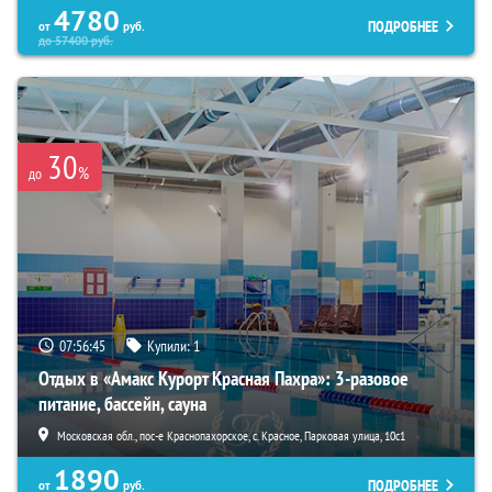
4780
ПОДРОБНЕЕ
от
руб.
до
57400
руб.
30
%
до
07:56:44
Купили:
1
Отдых в «Амакс Курорт ‎Красная Пахра»: 3-разовое
питание, бассейн, сауна
Московская обл., пос-е Краснопахорское, с. Красное, Парковая улица, 10с1
1890
ПОДРОБНЕЕ
от
руб.