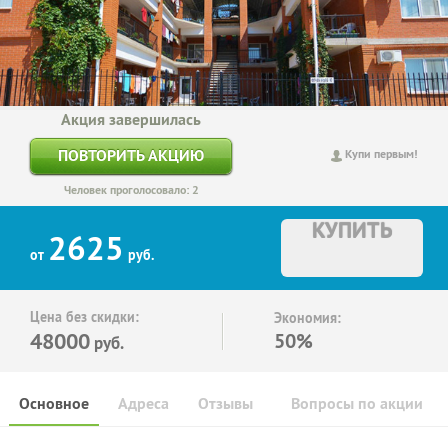
Акция завершилась
ПОВТОРИТЬ АКЦИЮ
Купи первым!
Человек проголосовало: 2
КУПИТЬ
2625
от
руб.
Цена без скидки:
Экономия:
48000
50%
руб.
Основное
Адреса
Отзывы
Вопросы по акции