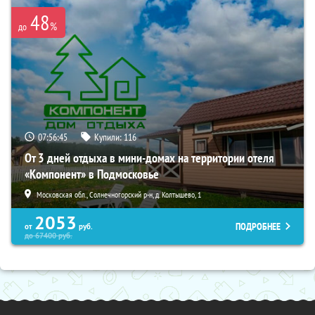
48
%
до
07:56:44
Купили:
116
От 3 дней отдыха в мини-домах на территории отеля
«Компонент» в Подмосковье
Московская обл., Солнечногорский р-н, д. Колтышево, 1
2053
ПОДРОБНЕЕ
от
руб.
до
67400
руб.