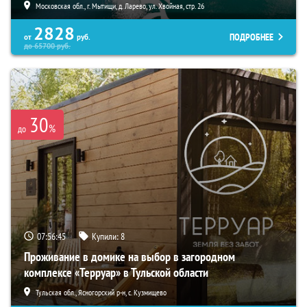
Московская обл., г. Мытищи, д. Ларево, ул. Хвойная, стр. 26
2828
ПОДРОБНЕЕ
от
руб.
до
65700
руб.
30
%
до
07:56:44
Купили:
8
Проживание в домике на выбор в загородном
комплексе «Терруар» в Тульской области
Тульская обл., Ясногорский р-н, с. Кузмищево