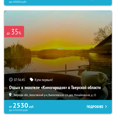
до
49000
руб.
35
%
до
07:56:44
Купи первым!
Отдых в экоотеле «Киногородок» в Тверской области
Тверская обл., Бологовский р-н, Выползовское с/п, дер. Михайловское, д. 15
2530
ПОДРОБНЕЕ
от
руб.
до
173110
руб.