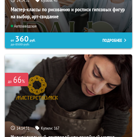
14:14:30
Купили:
45
Мастер-классы по рисованию и росписи гипсовых фигур
на выбор, арт-свидание
Автозаводская
360
ПОДРОБНЕЕ
от
руб.
до
8500
руб.
66
%
до
14:14:30
Купили:
167