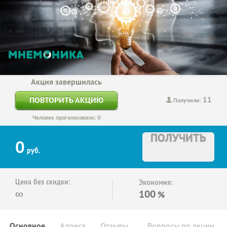
Акция завершилась
11
ПОВТОРИТЬ АКЦИЮ
Получили:
Человек проголосовало: 0
ПОЛУЧИТЬ
0
руб.
Цена без скидки:
Экономия:
∞
100
%
Основное
Адреса
Отзывы
Вопросы по акции