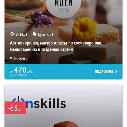
14:14:30
Купили:
31
Арт-вечеринки, мастер-классы по свечеварению,
мыловарению и созданию картин
Хорошево
470
ПОДРОБНЕЕ
от
руб.
до
15600
руб.
-63
%