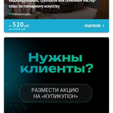
Индивидуальный, групповой или семейный мастер-
класс по гончарному искусству
Новокузнецкая
520
ПОДРОБНЕЕ
от
руб.
до
12000
руб.