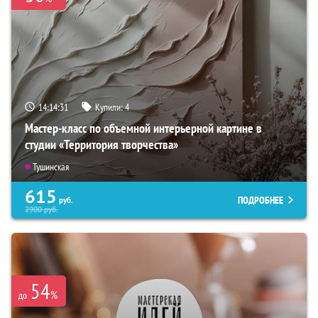
14:14:30
Купили:
4
Мастер-класс по объемной интерьерной картине в
студии «Территория творчества»
Тушинская
615
ПОДРОБНЕЕ
руб.
2900
руб.
54
%
до