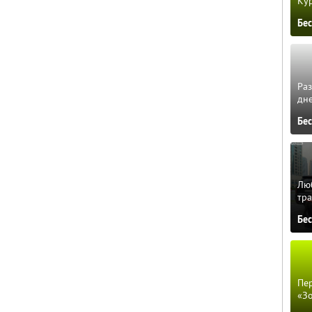
Кур
Бе
Ра
дне
Бе
Люб
тра
Бе
Пер
«З