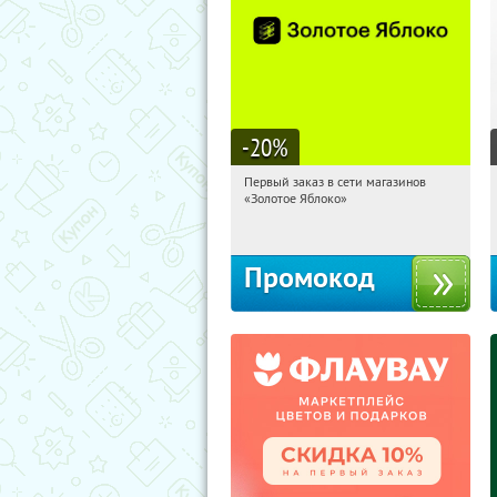
-20
%
Первый заказ в сети магазинов
14:10:27
Получи первым!
«Золотое Яблоко»
Россия
Промокод