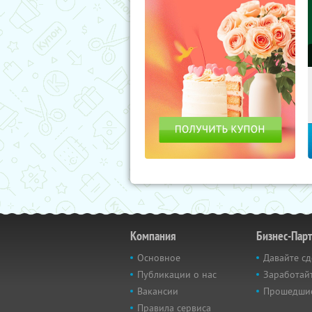
Компания
Бизнес-Пар
Основное
Давайте сд
Публикации о нас
Заработайт
Вакансии
Прошедши
Правила сервиса