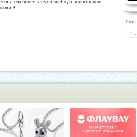
ется, а тем более в эту волшебную новогоднюю
лизкие!
Теги:
Тов