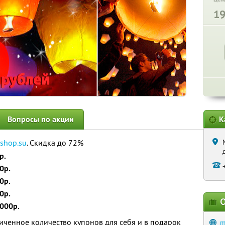
1
Вопросы по акции
К
shop.su
. Скидка до 72%
р.
0р.
0р.
0р.
О
000р.
ченное количество купонов для себя и в подарок
m