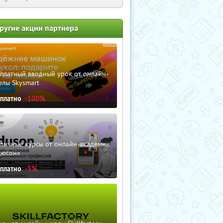
ругие акции партнера
сплатный вводный урок от онлайн-
олы Skysmart
сплатно
-100%
зличные курсы от онлайн-академии
дюсон»
сплатно
-5%