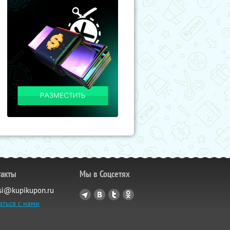
такты
Мы в Соцсетях
si@kupikupon.ru
аться с нами