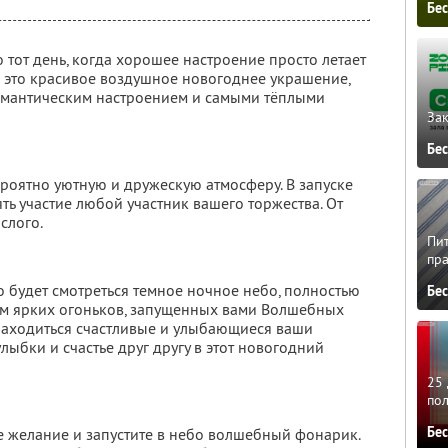
Бе
о тот день, когда хорошее настроение просто летает
 это красивое воздушное новогоднее украшение,
омантическим настроением и самыми тёплыми
Зак
Бе
оятно уютную и дружескую атмосферу. В запуске
ь участие любой участник вашего торжества. От
слого.
Пит
пра
во будет смотреться темное ночное небо, полностью
Бе
м ярких огоньков, запущенных вами Волшебных
 находиться счастливые и улыбающиеся ваши
лыбки и счастье друг другу в этот новогодний
25 
по
Бе
е желание и запустите в небо волшебный фонарик.