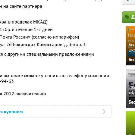
 на сайте партнера
Д
ква, в пределах МКАД)
150р. в течение 1-2 дней
Почта России» (согласно их тарифам)
л. 26 Бакинских Комиссаров, д. 3, кор. 3
Бе
шк
тся с другими специальными предложениями
Бе
 вы также можете уточнить по телефону компании:
0-94-63
Ра
«Э
ря 2012 включительно
Бе
ся купоном