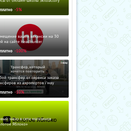
сы от онлайн-школы Skillfactory
сплатно
-5%
змещение вашей вакансии на 30
й на сайте HeadHunter
сплатно
-100%
ой трансфер от сервиса заказа
нсферов из аэропортов i'way
сплатно
-10%
вый заказ в сети магазинов
олотое Яблоко»