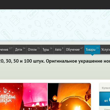
127
54
21
16
8
47
29
ечения
Дети
Отели
Туры
Авто
Обучение
Товары
Услуг
0, 30, 50 и 100 штук. Оригинальное украшение но
Купил
от
Цена