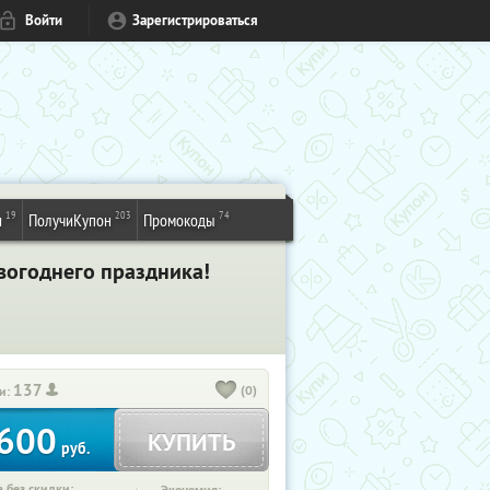
Войти
Зарегистрироваться
19
203
74
и
ПолучиКупон
Промокоды
вогоднего праздника!
137
(0)
и:
600
КУПИТЬ
руб.
 без скидки: