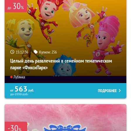
30
%
до
15:12:35
Купили:
256
Целый день развлечений в семейном тематическом
парке «ФиксиПарк»
Лубянка
563
ПОДРОБНЕЕ
от
руб.
до
2990
руб.
-30
%