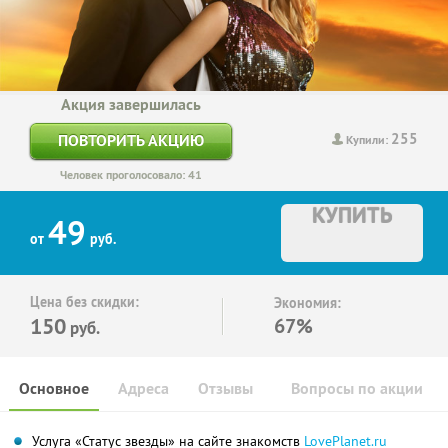
Акция завершилась
255
ПОВТОРИТЬ АКЦИЮ
Купили:
Человек проголосовало: 41
КУПИТЬ
49
от
руб.
Цена без скидки:
Экономия:
150
67%
руб.
Основное
Адреса
Отзывы
Вопросы по акции
Услуга «Статус звезды» на сайте знакомств
LovePlanet.ru