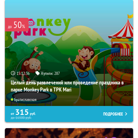
50
%
до
15:12:35
Купили:
287
Целый день развлечений или проведение праздника в
парке Monkey Park в ТРК Mari
Братиславская
315
ПОДРОБНЕЕ
от
руб.
до
16500
руб.