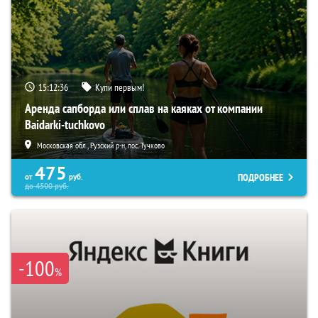
15:12:35
Купи первым!
Аренда сапборда или сплав на каяках от компании
Baidarki-tuchkovo
Московская обл., Рузский р-н, пос. Тучково
475
ПОДРОБНЕЕ
от
руб.
до
4500
руб.
-100
%